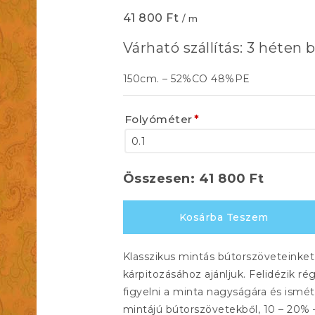
41 800
Ft
/ m
Várható szállítás: 3 héten b
150cm. – 52%CO 48%PE
Folyóméter
*
Összesen:
41 800
Ft
SEINA
Kosárba Teszem
2090
174
Klasszikus mintás bútorszöveteinket
mennyiség
kárpitozásához ajánljuk. Felidézik ré
figyelni a minta nagyságára és ismé
mintájú bútorszövetekből, 10 – 20% 