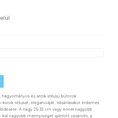
elül
, hagyományos és antik stílusú bútorok
gi korok stílusát, eleganciáját. Vásárlásakor érdemes
tlődésére. A nagy 25-35 cm vagy ennél nagyobb
– kal nagyobb mennyiséget ajánlott vásárolni, a