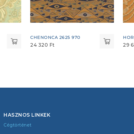
CHENONCA 2625 970
HORT
24 320
Ft
29 
HASZNOS LINKEK
Cégtörténet