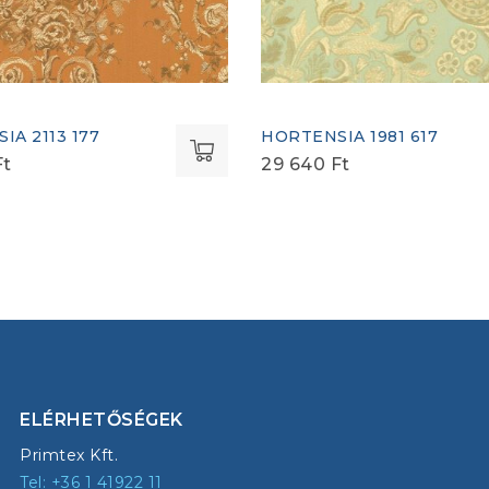
IA 2113 177
HORTENSIA 1981 617
Ft
29 640
Ft
ELÉRHETŐSÉGEK
Primtex Kft.
Tel: +36 1 41922 11