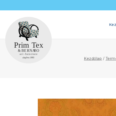
Skip
to
content
Kez
Kezdőlap
/
Term