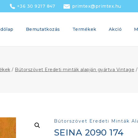
+36 30 9217 847
primtex@primtex.hu
dőlap
Bemutatkozás
Termékek
Akció
M
ékek
/
Bútorszövet Eredeti minták alapján gyártva Vintage
/
Bútorszövet Eredeti Minták Al
SEINA 2090 174