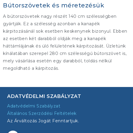
Bútorszövetek és méretezésük
A bútorszövetek nagy részét 140 cm szélességben
gyártják. Ez a szélesség azonban a kanapék
kárpitozásánál sok esetben keskenynek bizonyul. Ebben
az esetben két darabból oldják meg a kanapék
háttámlájának és ülő felületének kárpitozását. Üzletünk
kínálatában szerepel 280 cm szélességű bútorszövet is,
mely vásárlása esetén egy darabból, toldás nélkül
megoldható a kárpitozás.
ADATVÉDELMI SZABÁLYZAT
Adatvédelmi Szabályzat
Általános Szerződési Feltételek
Az Árváltozás Jogát Fenntartjuk.