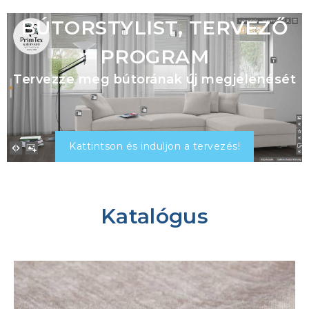
BÚTORSTYLIST, TERVEZŐ
PROGRAM
Tervezze meg bútorának új megjelenését
Kattintson és induljon a tervezés!
Katalógus