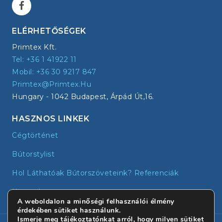
ELÉRHETŐSÉGEK
Primtex Kft.
Tel: +36 1 41922 11
Mobil: +36 30 9217 847
Primtex@primtex.hu
Hungary - 1042 Budapest, Árpád Út,16.
HASZNOS LINKEK
Cégtörténet
Bútorstylist
Hol Láthatóak Bútorszöveteink? Referenciák
Kapcsolat
A weboldalon a minőségi felhasználói élmény
érdekében sütiket használunk.
Ismerje meg tájékoztatónkat arról, hogy milyen sütiket