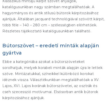
Klasszikus mintájú kárpit szövet anyagok,
katalógusunkban nagy számban megtalálhatóak. A
hagyományos és antik stílusú bútorok kárpitozásához
ajánljuk. Általában jacquard technológiával szövött kárpit,
több féle – 140 – 280 cm – szélességben elérhetőek.
Részletes tájékoztató katalógusunkban található.
Bútorszövet – eredeti minták alapján
gyártva
Ebbe a kategóriába azokat a bútorszöveteket
sorolhatjuk, melyek korabeli minták alapján újra le lettek
szőve. Mintázatukkal, színeikkel különböző korokat
idéznek vissza. Választékunkban megtalálhatóak a XV.
Lajos, XVI. Lajos korának bútorszövetei, az osztrák és
cseh szecesszió motívumai. Elsősorban antik bútorok
kárpitozásához ajánljuk.