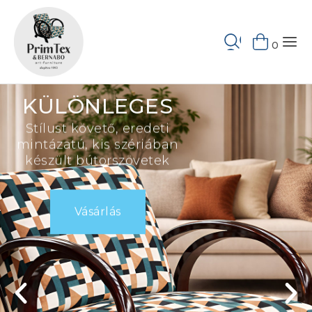
Keresés
0
KÜLÖNLEGES
Stílust követő, eredeti
mintázatú, kis szériában
készült bútorszövetek
Vásárlás