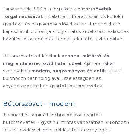
Társaságunk 1993 óta foglalkozik
bútorszövetek
forgalmazásával
. Ez alatt az idő alatt számos külföldi
gyártóval és nagykereskedővel kialakult megbízható
kapcsolatuk biztosítja a folyamatos áruellátást, választék
bővülést és a legújabb trendek jelenlétét üzletünkben.
Bútorszöveteket kínálunk
azonnal raktárról és
megrendelésre, rövid határidővel
. Ajánlatunkban
szerepelnek
modern, hagyományos és antik
stílusú,
különböző technológiával , szélességben és
anyagösszetételben gyártott bútorszövetek.
Bútorszövet – modern
Jacquard és laminált technológiával gyártott
bútorszövetek. Egyszínű, mintás változatban, különböző
felületkezeléssel, mint például teflon vagy égést