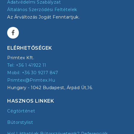
Adatvédelmi Szabályzat
Általános Szerződési Feltételek
Az Árváltozás Jogát Fenntartjuk.
ELÉRHETŐSÉGEK
Primtex Kft.
Tel: +36 1 41922 11
Mobil: +36 30 9217 847
Primtex@primtex.hu
Hungary - 1042 Budapest, Árpád Út,16.
HASZNOS LINKEK
Cégtörténet
Bútorstylist
Hol Láthatóak Bútorszöveteink? Referenciák