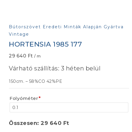
Bútorszövet Eredeti Minták Alapján Gyártva
Vintage
HORTENSIA 1985 177
29 640
Ft
/ m
Várható szállítás: 3 héten belül
150cm. – 58%CO 42%PE
Folyóméter
*
Összesen:
29 640
Ft