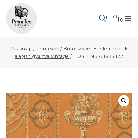
Skip
to
Keresés
content
0
Kezdőlap
/
Termékek
/
Bútorszövet Eredeti minták
alapján gyártva Vintage
/
HORTENSIA 1985 177