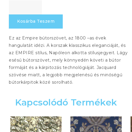
HORTENSIA
1985
177
Kosárba Teszem
mennyiség
Ez az Empire bútorszövet, az 1800 –as évek
hangulatát idézi. A korszak klasszikus eleganciáját, és
az EMPIRE stílus, Napóleon alkotta stílusjegyeit. Lágy
esésű bútorszövet, mely könnyedén követi a bútor
formáját és a kárpitozás technológiáját. Jacquard
szövése miatt, a legjobb megjelenésű és minőségű
bútorkárpitok közé sorolható.
Kapcsolódó Termékek