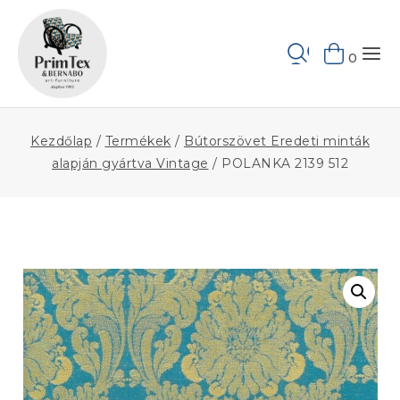
Skip
to
Keresés
content
0
Kezdőlap
/
Termékek
/
Bútorszövet Eredeti minták
alapján gyártva Vintage
/
POLANKA 2139 512