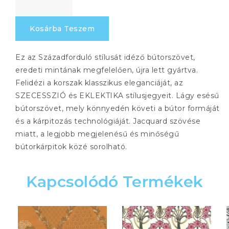
2139
512
Kosárba Teszem
mennyiség
Ez az Századforduló stílusát idéző bútorszövet,
eredeti mintának megfelelően, újra lett gyártva.
Felidézi a korszak klasszikus eleganciáját, az
SZECESSZIÓ és EKLEKTIKA stílusjegyeit. Lágy esésű
bútorszövet, mely könnyedén követi a bútor formáját
és a kárpitozás technológiáját. Jacquard szövése
miatt, a legjobb megjelenésű és minőségű
bútorkárpitok közé sorolható.
Kapcsolódó Termékek