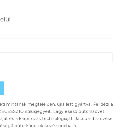
elül
ti mintának megfelelően, újra lett gyártva. Felidézi a
SZECESSZIÓ stílusjegyeit. Lágy esésű bútorszövet,
ját és a kárpitozás technológiáját. Jacquard szövése
őségű bútorkárpitok közé sorolható.