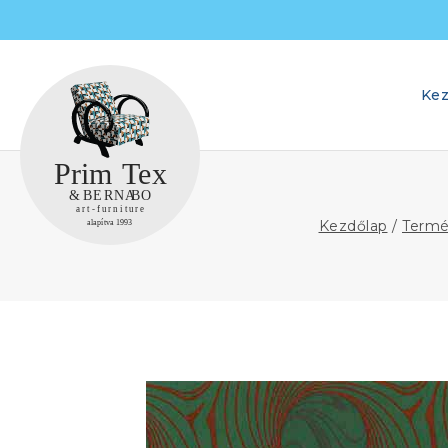
Skip
to
content
Kez
Kezdőlap
/
Term