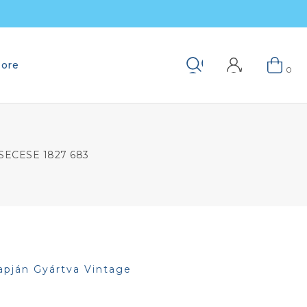
ore
Keresés
0
SECESE 1827 683
apján Gyártva Vintage