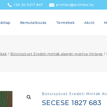
+36 30 9217 847
primtex@primtex.hu
dőlap
Bemutatkozás
Termékek
Akció
M
ékek
/
Bútorszövet Eredeti minták alapján gyártva Vintage
/
Bútorszövet Eredeti Minták Al
SECESE 1827 683