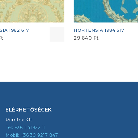
IA 1982 617
HORTENSIA 1984 517
Ft
29 640
Ft
ELÉRHETŐSÉGEK
Primtex Kft.
Tel: +36 1 41922 11
Mobil: +36 30 9217 847