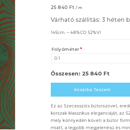
25 840
Ft
/ m
Várható szállítás: 3 héten b
145cm. – 48%CO 52%VI
Folyóméter
*
Összesen:
25 840
Ft
SECESE
Kosárba Teszem
1827
683
Ez az Szecessziós bútorszövet, erede
mennyiség
korszak klasszikus eleganciáját, az 
mely könnyedén követi a bútor formá
miatt, a legjobb megjelenésű és min