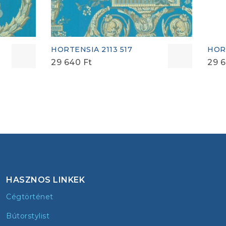
HORTENSIA 2113 517
HORT
29 640
Ft
29 
HASZNOS LINKEK
Cégtörténet
Bútorstylist