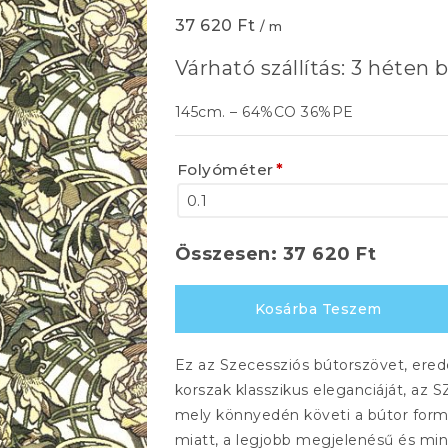
37 620
Ft
/ m
Várható szállítás: 3 héten b
145cm. – 64%CO 36%PE
Folyóméter
*
Összesen:
37 620
Ft
PARISA
Kosárba Teszem
2534
902
Ez az Szecessziós bútorszövet, erede
mennyiség
korszak klasszikus eleganciáját, az 
mely könnyedén követi a bútor formá
miatt, a legjobb megjelenésű és min