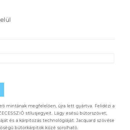
elül
ti mintának megfelelően, újra lett gyártva. Felidézi a
SZECESSZIÓ stílusjegyeit. Lágy esésű bútorszövet,
ját és a kárpitozás technológiáját. Jacquard szövése
őségű bútorkárpitok közé sorolható.