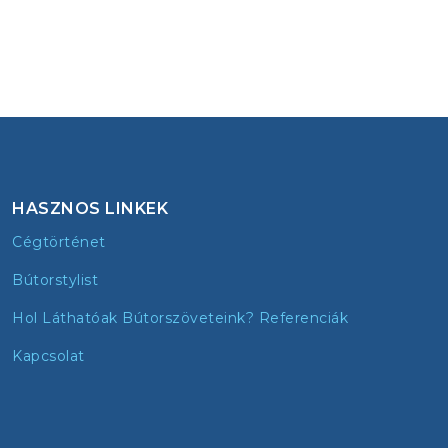
HASZNOS LINKEK
Cégtörténet
Bútorstylist
Hol Láthatóak Bútorszöveteink? Referenciák
Kapcsolat