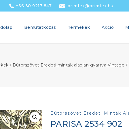
+36 30 9217 847
primtex@primtex.hu
dőlap
Bemutatkozás
Termékek
Akció
M
ékek
/
Bútorszövet Eredeti minták alapján gyártva Vintage
/
Bútorszövet Eredeti Minták Al
PARISA 2534 902