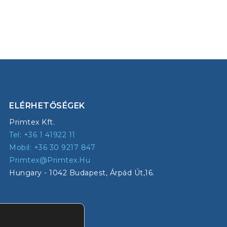
ELÉRHETŐSÉGEK
Primtex Kft.
Tel: +36 1 41922 11
Mobil: +36 30 9217 847
Primtex@primtex.hu
Hungary - 1042 Budapest, Árpád Út,16.