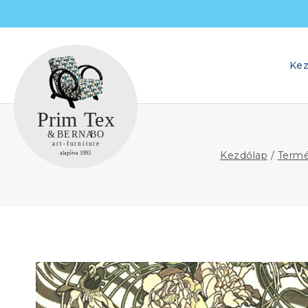
Skip
to
content
Kez
Kezdőlap
/
Term