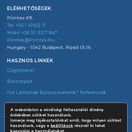
ELÉRHETŐSÉGEK
Primtex Kft.
Tel: +36 1 41922 11
Mobil: +36 30 9217 847
Primtex@primtex.hu
Hungary - 1042 Budapest, Árpád Út,16.
HASZNOS LINKEK
Cégtörténet
Bútorstylist
Hol Láthatóak Bútorszöveteink? Referenciák
Kapcsolat
A weboldalon a minőségi felhasználói élmény
érdekében sütiket használunk.
Ismerje meg tájékoztatónkat arról, hogy milyen sütiket
© 2026 - Primtex | Minden jog fenntartva!
használunk, vagy a
beállítások
résznél ki lehet
kapcsolni a használatukat.