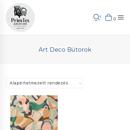
Skip
to
Keresés
content
0
Art Deco Bútorok