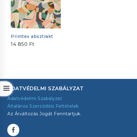
Primtex absztrakt
14 850
Ft
Open
ADATVÉDELMI SZABÁLYZAT
Adatvédelmi Szabályzat
Általános Szerződési Feltételek
Az Árváltozás Jogát Fenntartjuk.