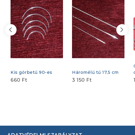
Kis görbetű 90-es
Háromélű tű 17,5 cm
660
Ft
3 150
Ft