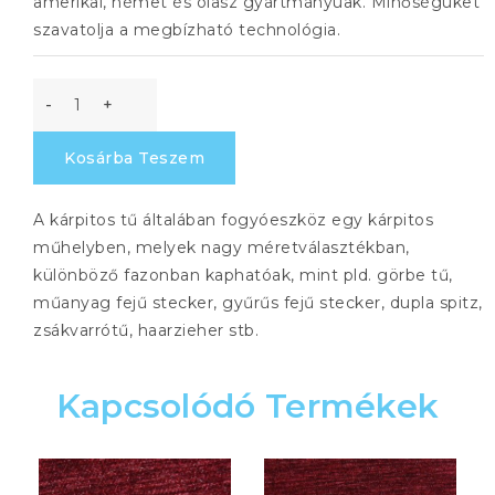
amerikai, német és olasz gyártmányúak. Minőségüket
szavatolja a megbízható technológia.
Nagy
görbetű
Kosárba Teszem
200-
as
A kárpitos tű általában fogyóeszköz egy kárpitos
műhelyben, melyek nagy méretválasztékban,
mennyiség
különböző fazonban kaphatóak, mint pld. görbe tű,
műanyag fejű stecker, gyűrűs fejű stecker, dupla spitz,
zsákvarrótű, haarzieher stb.
Kapcsolódó Termékek