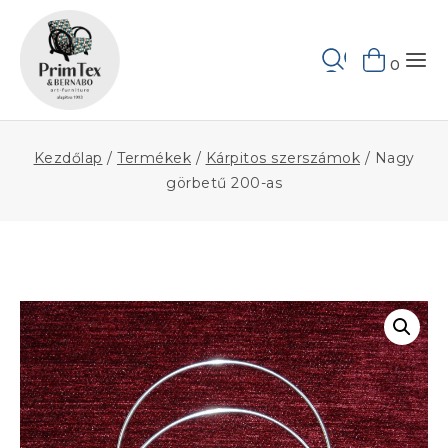
Skip
to
Keresés
content
0
Kezdőlap
/
Termékek
/
Kárpitos szerszámok
/
Nagy
görbetű 200-as