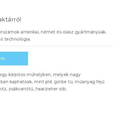
aktárról
zerszámok amerikai, német és olasz gyártmányúak.
ó technológia.
em
z egy kárpitos műhelyben, melyek nagy
ban kaphatóak, mint pld. görbe tű, műanyag fejű
itz, zsákvarrótű, haarzieher stb.