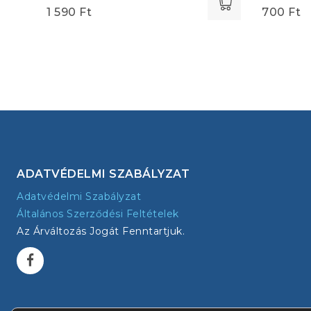
1 590
Ft
700
Ft
ADATVÉDELMI SZABÁLYZAT
Adatvédelmi Szabályzat
Általános Szerződési Feltételek
Az Árváltozás Jogát Fenntartjuk.