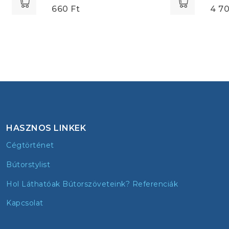
660
Ft
4 7
HASZNOS LINKEK
Cégtörténet
Bútorstylist
Hol Láthatóak Bútorszöveteink? Referenciák
Kapcsolat