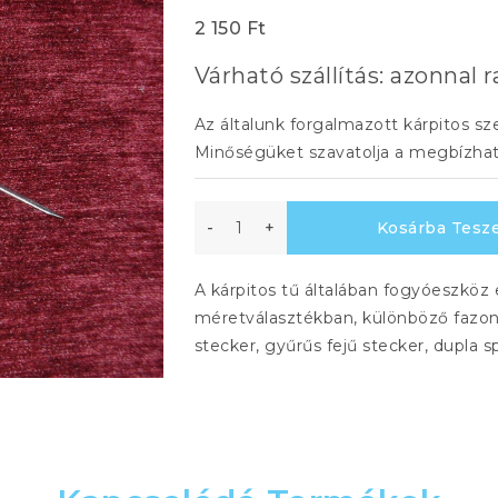
2 150
Ft
Várható szállítás: azonnal r
Az általunk forgalmazott kárpitos s
Minőségüket szavatolja a megbízhat
Háromélű
Kosárba Tesz
tű
A kárpitos tű általában fogyóeszkö
12,5
méretválasztékban, különböző fazon
cm
stecker, gyűrűs fejű stecker, dupla sp
mennyiség