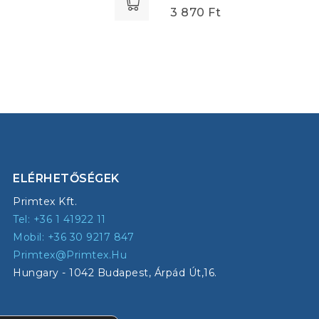
3 870
Ft
ELÉRHETŐSÉGEK
Primtex Kft.
Tel: +36 1 41922 11
Mobil: +36 30 9217 847
Primtex@primtex.hu
Hungary - 1042 Budapest, Árpád Út,16.