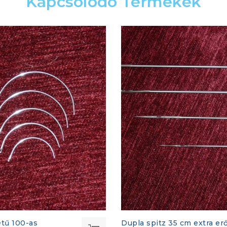
Kapcsolódó Termékek
etű 100-as
Dupla spitz 35 cm extra er