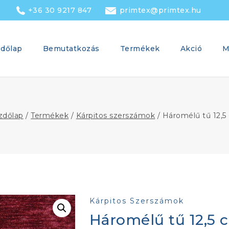
+36 30 9217 847
primtex@primtex.hu
dőlap
Bemutatkozás
Termékek
Akció
M
zdőlap
/
Termékek
/
Kárpitos szerszámok
/
Háromélű tű 12,5
Kárpitos Szerszámok
Háromélű tű 12,5 