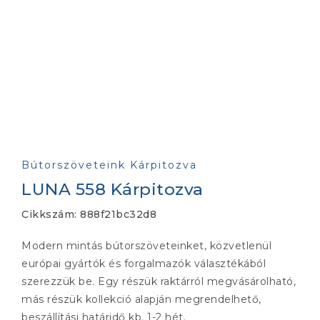
Bútorszöveteink Kárpitozva
LUNA 558 Kárpitozva
Cikkszám:
888f21bc32d8
Modern mintás bútorszöveteinket, közvetlenül
európai gyártók és forgalmazók választékából
szerezzük be. Egy részük raktárról megvásárolható,
más részük kollekció alapján megrendelhető,
beszállítási határidő kb. 1-2 hét.