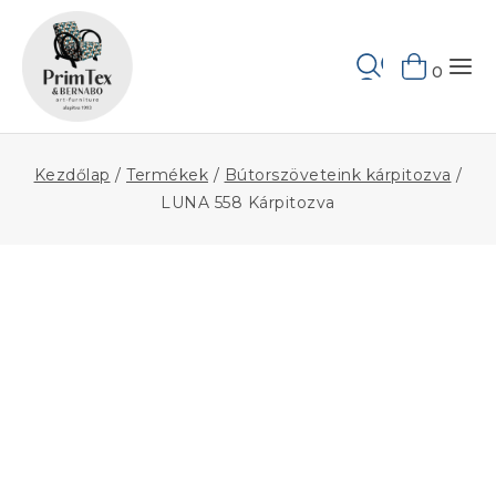
Skip
to
Keresés
content
0
Kezdőlap
/
Termékek
/
Bútorszöveteink kárpitozva
/
LUNA 558 Kárpitozva