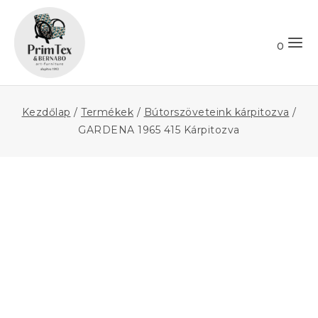
Skip
to
Keresés
content
0
Kezdőlap
/
Termékek
/
Bútorszöveteink kárpitozva
/
GARDENA 1965 415 Kárpitozva