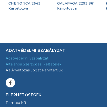
CHENONCA 2643
GALAPAGA 2293 861
Kárpitozva
Kárpitozva
ADATVÉDELMI SZABÁLYZAT
Adatvédelmi Szabályzat
Általános Szerződési Feltételek
Az Árváltozás Jogát Fenntartjuk.
ELÉRHETŐSÉGEK
Primtex Kft.