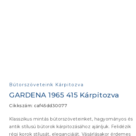
Bútorszöveteink Kárpitozva
GARDENA 1965 415 Kárpitozva
Cikkszám:
caf45dd30077
Klasszikus mintás bútorszöveteinket, hagyományos és
antik stílusú bútorok kárpitozásához ajánljuk. Felidézik
régi korok stílusát, eleganciáját. Vásárlásakor érdemes