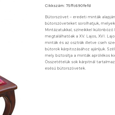
Cikkszám:
75ffc690fefd
Bútorszövet – eredeti minták alapjá
bútorszöveteket sorolhatjuk, melyek 
Mintázatukkal, színeikkel különböző
megtalálhatóak a XV. Lajos, XVI. Laj
minták és az osztrák illetve cseh sz
bútorok kárpitozásához ajánljuk. Szé
mely biztosítja a minták aprólékos ki
Összetételük sok kárpitnál tartalmaz
esésű bútorszövetek.