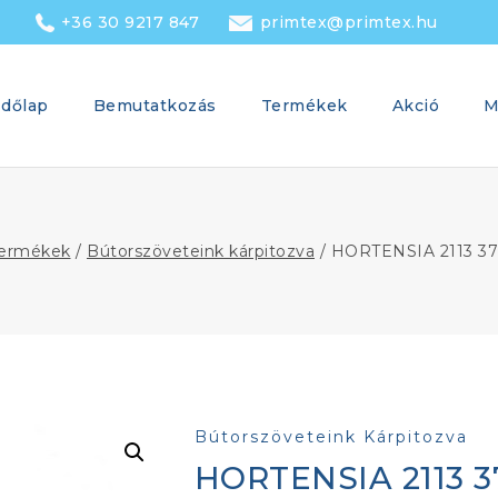
+36 30 9217 847
primtex@primtex.hu
dőlap
Bemutatkozás
Termékek
Akció
M
ermékek
/
Bútorszöveteink kárpitozva
/
HORTENSIA 2113 37
Bútorszöveteink Kárpitozva
HORTENSIA 2113 37