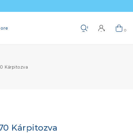
ore
Keresés
0
0 Kárpitozva
0 Kárpitozva