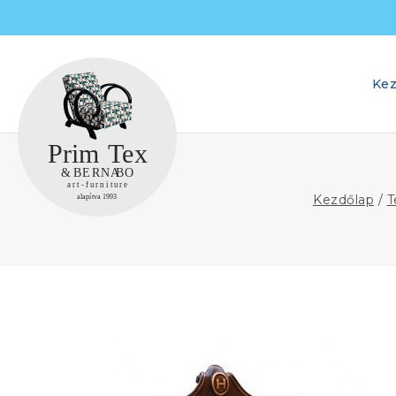
Skip
to
content
Kez
Kezdőlap
/
T