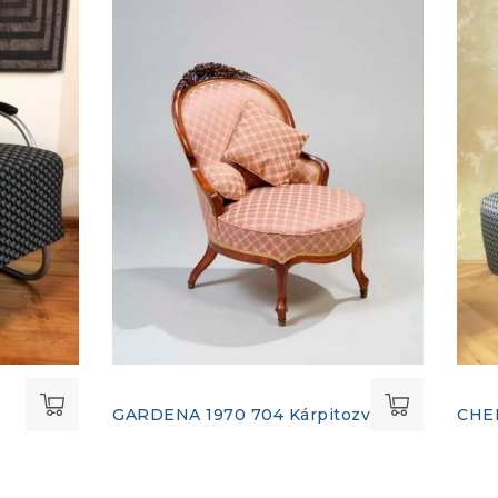
GARDENA 1970 704 Kárpitozva
CHEN