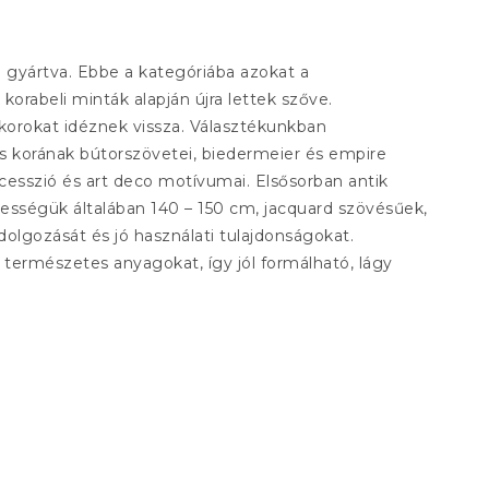
n gyártva. Ebbe a kategóriába azokat a
korabeli minták alapján újra lettek szőve.
 korokat idéznek vissza. Választékunkban
os korának bútorszövetei, biedermeier és empire
ecesszió és art deco motívumai. Elsősorban antik
lességük általában 140 – 150 cm, jacquard szövésűek,
dolgozását és jó használati tulajdonságokat.
 természetes anyagokat, így jól formálható, lágy