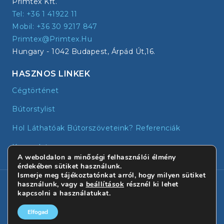
Primtex Kft.
Tel: +36 1 41922 11
Mobil: +36 30 9217 847
Primtex@primtex.hu
Hungary - 1042 Budapest, Árpád Út,16.
HASZNOS LINKEK
Cégtörténet
Bútorstylist
Hol Láthatóak Bútorszöveteink? Referenciák
Kapcsolat
A weboldalon a minőségi felhasználói élmény
érdekében sütiket használunk.
Ismerje meg tájékoztatónkat arról, hogy milyen sütiket
© 2026 - Primtex | Minden jog fenntartva!
használunk, vagy a
beállítások
résznél ki lehet
kapcsolni a használatukat.
Elfogad