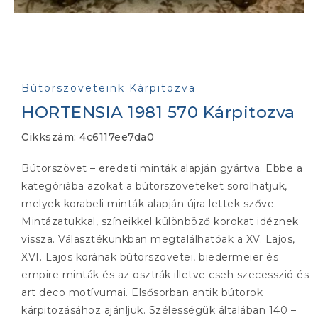
Bútorszöveteink Kárpitozva
HORTENSIA 1981 570 Kárpitozva
Cikkszám:
4c6117ee7da0
Bútorszövet – eredeti minták alapján gyártva. Ebbe a
kategóriába azokat a bútorszöveteket sorolhatjuk,
melyek korabeli minták alapján újra lettek szőve.
Mintázatukkal, színeikkel különböző korokat idéznek
vissza. Választékunkban megtalálhatóak a XV. Lajos,
XVI. Lajos korának bútorszövetei, biedermeier és
empire minták és az osztrák illetve cseh szecesszió és
art deco motívumai. Elsősorban antik bútorok
kárpitozásához ajánljuk. Szélességük általában 140 –