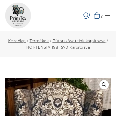
Skip
to
Keresés
content
0
Kezdőlap
/
Termékek
/
Bútorszöveteink kárpitozva
/
HORTENSIA 1981 570 Kárpitozva