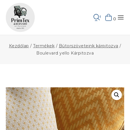
Skip
to
Keresés
content
0
Kezdőlap
/
Termékek
/
Bútorszöveteink kárpitozva
/
Boulevard yello Kárpitozva