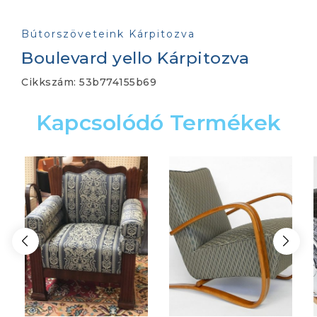
Bútorszöveteink Kárpitozva
Boulevard yello Kárpitozva
Cikkszám:
53b774155b69
Kapcsolódó Termékek