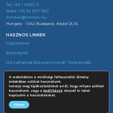
Tel: +36 1 41922 11
Mobil: +36 30 9217 847
Primtex@primtex.hu
Hungary - 1042 Budapest, Árpád Út,16.
HASZNOS LINKEK
Cégtörténet
Bútorstylist
Hol Láthatóak Bútorszöveteink? Referenciák
Kapcsolat
A weboldalon a minőségi felhasználói élmény
érdekében sütiket használunk.
Ismerje meg tájékoztatónkat arról, hogy milyen sütiket
© 2026 - Primtex | Minden jog fenntartva!
használunk, vagy a
beállítások
résznél ki lehet
kapcsolni a használatukat.
Elfogad