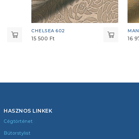
CHELSEA 602
MAN
15 500
Ft
16 
HASZNOS LINKEK
Cégtörténet
Bútorstylist