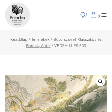
Skip
to
Keresés
content
0
Kezdőlap
/
Termékek
/
Bútorszövet Klasszikus és
Barokk, Antik
/
VERSAILLES 503