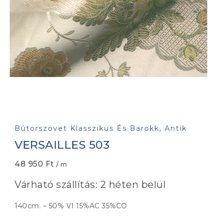
Bútorszövet Klasszikus És Barokk, Antik
VERSAILLES 503
48 950
Ft
/ m
Várható szállítás: 2 héten belül
140cm. – 50% VI 15%AC 35%CO