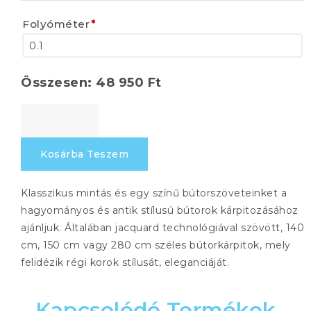
Folyóméter
*
Összesen:
48 950
Ft
VERSAILLES
503
mennyiség
Kosárba Teszem
Klasszikus mintás és egy színű bútorszöveteinket a
hagyományos és antik stílusú bútorok kárpitozásához
ajánljuk. Általában jacquard technológiával szövött, 140
cm, 150 cm vagy 280 cm széles bútorkárpitok, mely
felidézik régi korok stílusát, eleganciáját.
Kapcsolódó Termékek