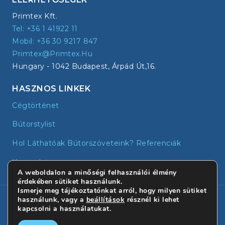
Primtex Kft.
Tel: +36 1 41922 11
Mobil: +36 30 9217 847
Primtex@primtex.hu
Hungary - 1042 Budapest, Árpád Út,16.
HASZNOS LINKEK
Cégtörténet
Bútorstylist
Hol Láthatóak Bútorszöveteink? Referenciák
Kapcsolat
A weboldalon a minőségi felhasználói élmény
érdekében sütiket használunk.
Ismerje meg tájékoztatónkat arról, hogy milyen sütiket
© 2026 - Primtex | Minden jog fenntartva!
használunk, vagy a
beállítások
résznél ki lehet
kapcsolni a használatukat.