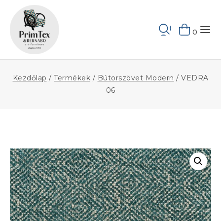
Skip
to
Keresés
content
0
Kezdőlap
/
Termékek
/
Bútorszövet Modern
/
VEDRA
06