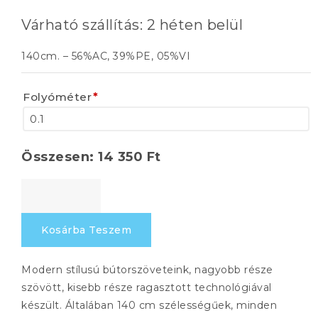
Várható szállítás: 2 héten belül
140cm. – 56%AC, 39%PE, 05%VI
Folyóméter
*
Összesen:
14 350
Ft
VEDRA
06
mennyiség
Kosárba Teszem
Modern stílusú bútorszöveteink, nagyobb része
szövött, kisebb része ragasztott technológiával
készült. Általában 140 cm szélességűek, minden