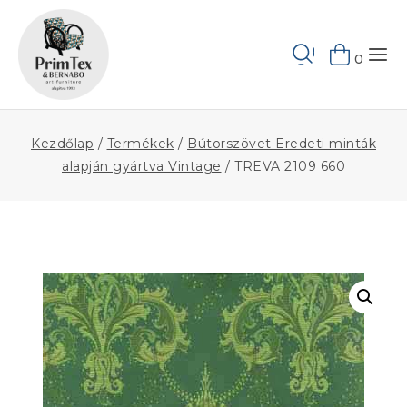
Skip
to
Keresés
content
0
Kezdőlap
/
Termékek
/
Bútorszövet Eredeti minták
alapján gyártva Vintage
/
TREVA 2109 660