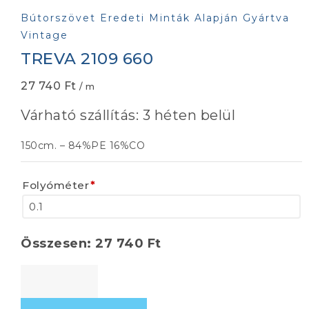
Bútorszövet Eredeti Minták Alapján Gyártva
Vintage
TREVA 2109 660
27 740
Ft
/ m
Várható szállítás: 3 héten belül
150cm. – 84%PE 16%CO
Folyóméter
*
Összesen:
27 740
Ft
TREVA
2109
660