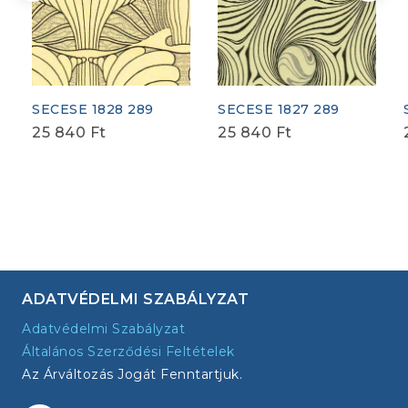
SECESE 1828 289
SECESE 1827 289
25 840
Ft
25 840
Ft
ADATVÉDELMI SZABÁLYZAT
Adatvédelmi Szabályzat
Általános Szerződési Feltételek
Az Árváltozás Jogát Fenntartjuk.