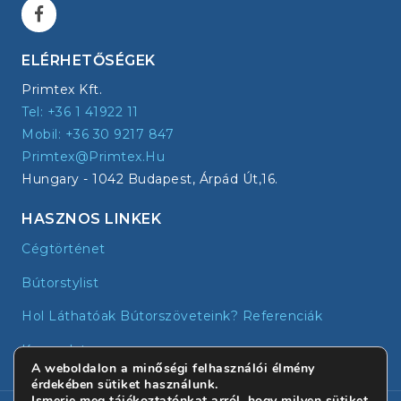
ELÉRHETŐSÉGEK
Primtex Kft.
Tel: +36 1 41922 11
Mobil: +36 30 9217 847
Primtex@primtex.hu
Hungary - 1042 Budapest, Árpád Út,16.
HASZNOS LINKEK
Cégtörténet
Bútorstylist
Hol Láthatóak Bútorszöveteink? Referenciák
Kapcsolat
A weboldalon a minőségi felhasználói élmény
érdekében sütiket használunk.
Ismerje meg tájékoztatónkat arról, hogy milyen sütiket