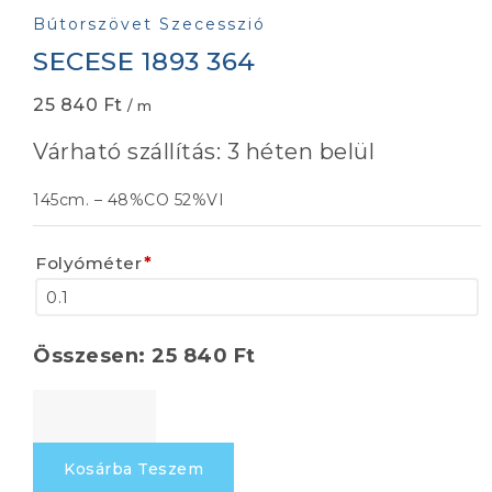
Bútorszövet Szecesszió
SECESE 1893 364
25 840
Ft
/ m
Várható szállítás: 3 héten belül
145cm. – 48%CO 52%VI
Folyóméter
*
Összesen:
25 840
Ft
SECESE
1893
364
Kosárba Teszem
mennyiség