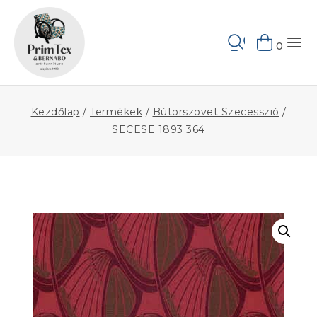
Skip
to
Keresés
content
0
Kezdőlap
/
Termékek
/
Bútorszövet Szecesszió
/
SECESE 1893 364