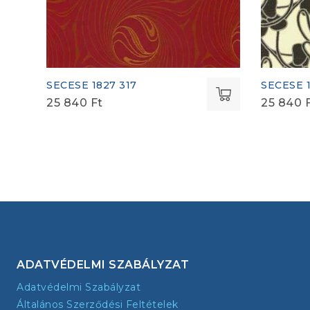
SECESE 1827 317
SECESE 
25 840
Ft
25 840
ADATVÉDELMI SZABÁLYZAT
Adatvédelmi Szabályzat
Általános Szerződési Feltételek