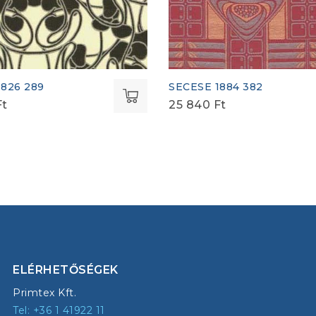
1826 289
SECESE 1884 382
Ft
25 840
Ft
ELÉRHETŐSÉGEK
Primtex Kft.
Tel: +36 1 41922 11