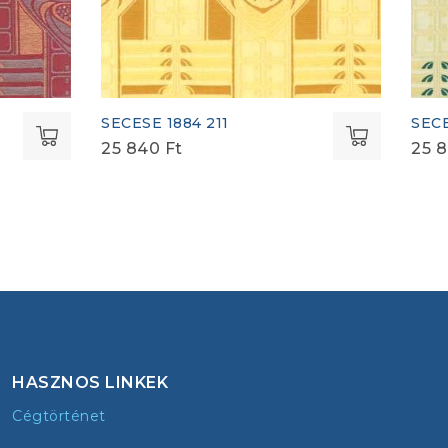
SECESE 1884 211
SECE
25 840
Ft
25 
HASZNOS LINKEK
Cégtörténet