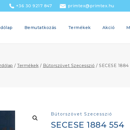
+36 30 9217 847
primtex@primtex.hu
dőlap
Bemutatkozás
Termékek
Akció
M
zdőlap
/
Termékek
/
Bútorszövet Szecesszió
/
SECESE 1884 
Bútorszövet Szecesszió
SECESE 1884 554