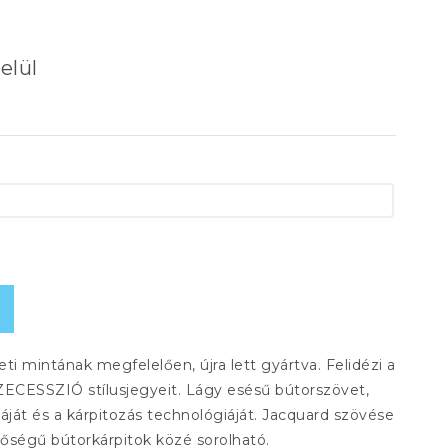
elül
ti mintának megfelelően, újra lett gyártva. Felidézi a
SZECESSZIÓ stílusjegyeit. Lágy esésű bútorszövet,
ját és a kárpitozás technológiáját. Jacquard szövése
őségű bútorkárpitok közé sorolható.