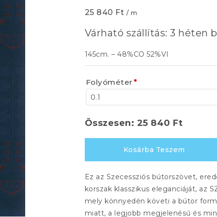
25 840
Ft
/ m
Várható szállítás: 3 héten b
145cm. – 48%CO 52%VI
Folyóméter
*
Összesen:
25 840
Ft
SECESE
Kosárba Teszem
1884
554
Ez az Szecessziós bútorszövet, erede
mennyiség
korszak klasszikus eleganciáját, az 
mely könnyedén követi a bútor formá
miatt, a legjobb megjelenésű és min