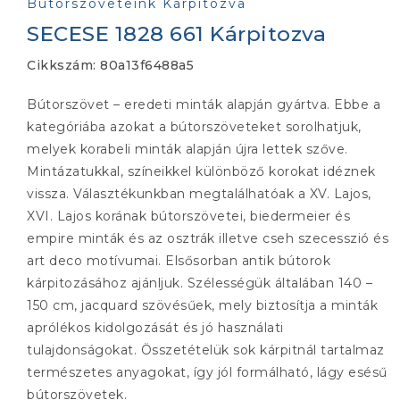
Bútorszöveteink Kárpitozva
SECESE 1828 661 Kárpitozva
Cikkszám:
80a13f6488a5
Bútorszövet – eredeti minták alapján gyártva. Ebbe a
kategóriába azokat a bútorszöveteket sorolhatjuk,
melyek korabeli minták alapján újra lettek szőve.
Mintázatukkal, színeikkel különböző korokat idéznek
vissza. Választékunkban megtalálhatóak a XV. Lajos,
XVI. Lajos korának bútorszövetei, biedermeier és
empire minták és az osztrák illetve cseh szecesszió és
art deco motívumai. Elsősorban antik bútorok
kárpitozásához ajánljuk. Szélességük általában 140 –
150 cm, jacquard szövésűek, mely biztosítja a minták
aprólékos kidolgozását és jó használati
tulajdonságokat. Összetételük sok kárpitnál tartalmaz
természetes anyagokat, így jól formálható, lágy esésű
bútorszövetek.