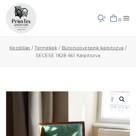
Skip
to
Keresés
content
0
Kezdőlap
/
Termékek
/
Bútorszöveteink kárpitozva
/
SECESE 1828 661 Kárpitozva