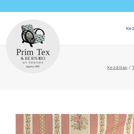
Skip
to
content
Kez
Kezdőlap
/