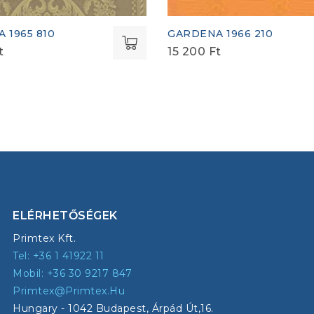
 1965 810
GARDENA 1966 210
t
15 200
Ft
ELÉRHETŐSÉGEK
Primtex Kft.
Tel: +36 1 41922 11
Mobil: +36 30 9217 847
Primtex@primtex.hu
Hungary - 1042 Budapest, Árpád Út,16.