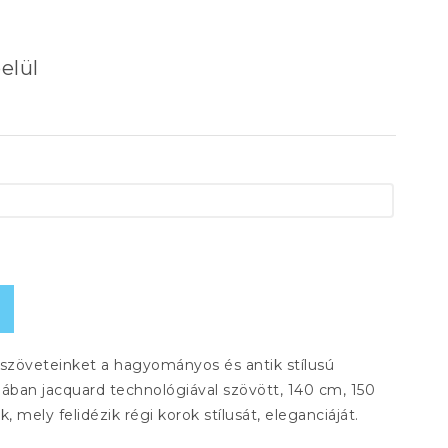
elül
rszöveteinket a hagyományos és antik stílusú
alában jacquard technológiával szövött, 140 cm, 150
mely felidézik régi korok stílusát, eleganciáját.