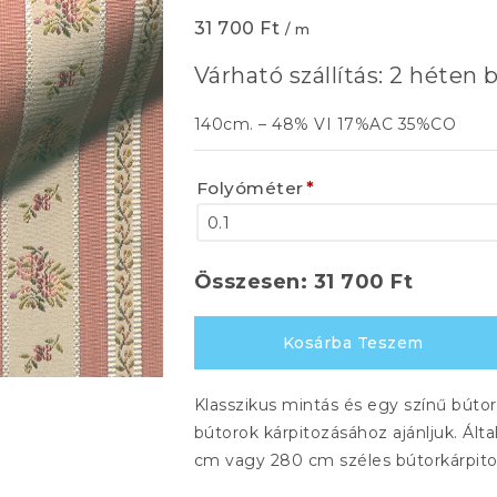
31 700
Ft
/ m
Várható szállítás: 2 héten b
140cm. – 48% VI 17%AC 35%CO
Folyóméter
*
Összesen:
31 700
Ft
SCHÖNBRUNN
Kosárba Teszem
554
mennyiség
Klasszikus mintás és egy színű búto
bútorok kárpitozásához ajánljuk. Ált
cm vagy 280 cm széles bútorkárpitok, 