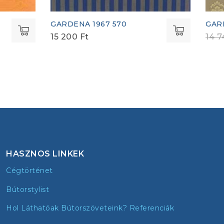
GARDENA 1967 570
GAR
15 200
Ft
14 
HASZNOS LINKEK
Cégtörténet
Bútorstylist
Hol Láthatóak Bútorszöveteink? Referenciák