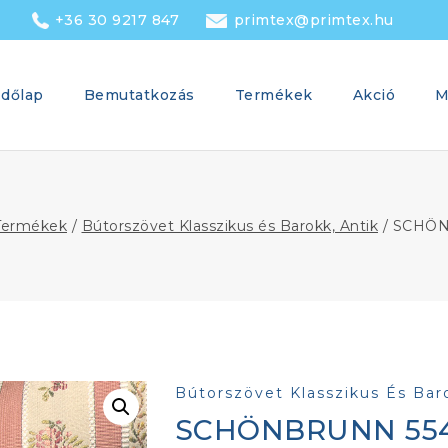
+36 30 9217 847
primtex@primtex.hu
dőlap
Bemutatkozás
Termékek
Akció
M
Termékek
/
Bútorszövet Klasszikus és Barokk, Antik
/
SCHÖN
Bútorszövet Klasszikus És Bar
SCHÖNBRUNN 55