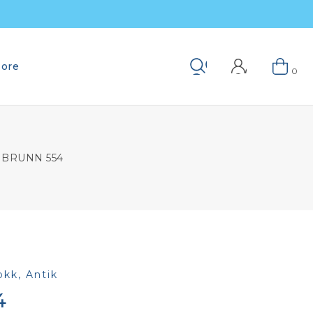
ore
Keresés
0
BRUNN 554
okk, Antik
4