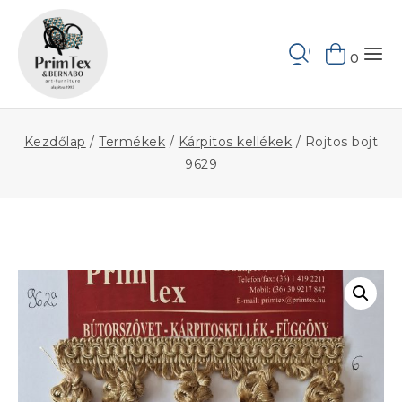
Skip
to
Keresés
content
0
Kezdőlap
/
Termékek
/
Kárpitos kellékek
/
Rojtos bojt
9629