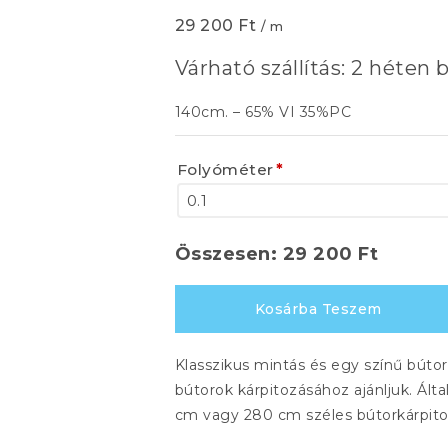
29 200
Ft
/ m
Várható szállítás: 2 héten b
140cm. – 65% VI 35%PC
Folyóméter
*
Összesen:
29 200
Ft
RIGOLETTO
Kosárba Teszem
903
mennyiség
Klasszikus mintás és egy színű búto
bútorok kárpitozásához ajánljuk. Ált
cm vagy 280 cm széles bútorkárpitok, 