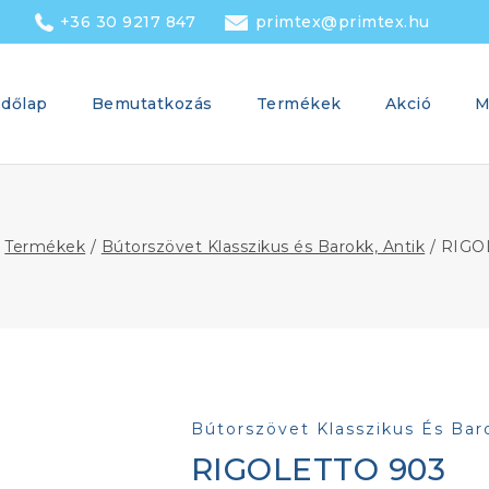
+36 30 9217 847
primtex@primtex.hu
dőlap
Bemutatkozás
Termékek
Akció
M
Termékek
/
Bútorszövet Klasszikus és Barokk, Antik
/
RIGO
Bútorszövet Klasszikus És Bar
RIGOLETTO 903