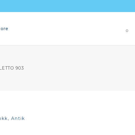
ore
Keresés
0
LETTO 903
okk, Antik