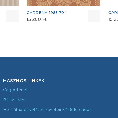
GARDENA 1965 704
GARD
15 200
Ft
15 
HASZNOS LINKEK
Cégtörténet
Bútorstylist
Hol Láthatóak Bútorszöveteink? Referenciák