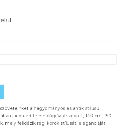
elül
rszöveteinket a hagyományos és antik stílusú
alában jacquard technológiával szövött, 140 cm, 150
mely felidézik régi korok stílusát, eleganciáját.