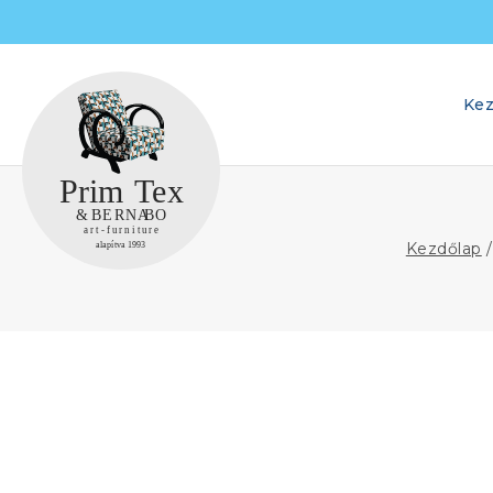
Skip
to
content
Kez
Kezdőlap
/