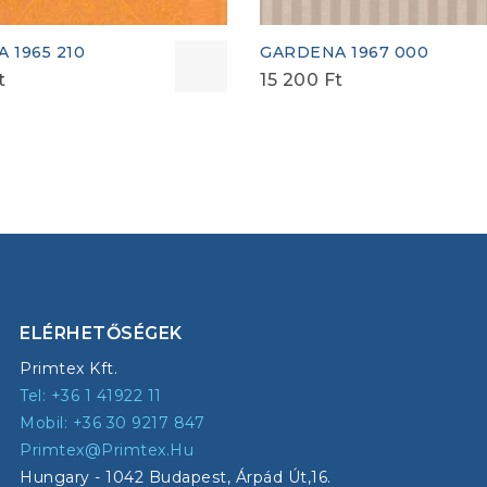
 1965 210
GARDENA 1967 000
t
15 200
Ft
ELÉRHETŐSÉGEK
Primtex Kft.
Tel: +36 1 41922 11
Mobil: +36 30 9217 847
Primtex@primtex.hu
Hungary - 1042 Budapest, Árpád Út,16.