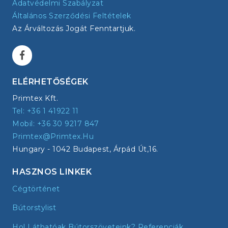
Adatvédelmi Szabályzat
Általános Szerződési Feltételek
Az Árváltozás Jogát Fenntartjuk.
ELÉRHETŐSÉGEK
Primtex Kft.
Tel: +36 1 41922 11
Mobil: +36 30 9217 847
Primtex@primtex.hu
Hungary - 1042 Budapest, Árpád Út,16.
HASZNOS LINKEK
Cégtörténet
Bútorstylist
Hol Láthatóak Bútorszöveteink? Referenciák