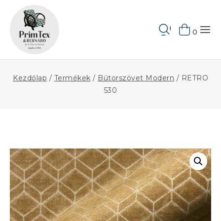
Skip
to
Keresés
content
0
Kezdőlap
/
Termékek
/
Bútorszövet Modern
/
RETRO
530