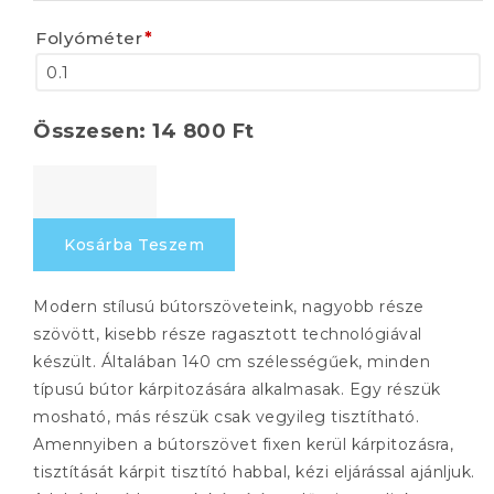
Folyóméter
*
Összesen:
14 800
Ft
RETRO
530
mennyiség
Kosárba Teszem
Modern stílusú bútorszöveteink, nagyobb része
szövött, kisebb része ragasztott technológiával
készült. Általában 140 cm szélességűek, minden
típusú bútor kárpitozására alkalmasak. Egy részük
mosható, más részük csak vegyileg tisztítható.
Amennyiben a bútorszövet fixen kerül kárpitozásra,
tisztítását kárpit tisztító habbal, kézi eljárással ajánljuk.