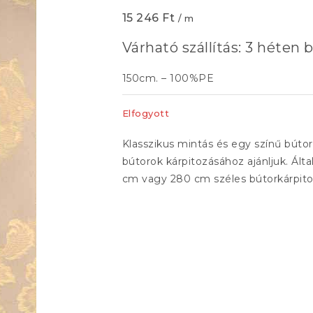
15 246
Ft
/ m
Várható szállítás: 3 héten b
150cm. – 100%PE
Elfogyott
Klasszikus mintás és egy színű búto
bútorok kárpitozásához ajánljuk. Ált
cm vagy 280 cm széles bútorkárpitok, 