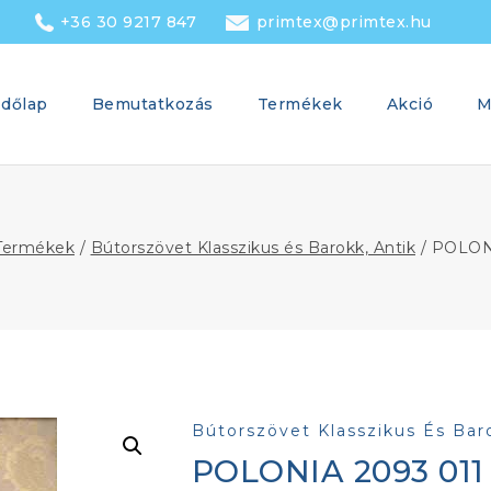
+36 30 9217 847
primtex@primtex.hu
dőlap
Bemutatkozás
Termékek
Akció
M
Termékek
/
Bútorszövet Klasszikus és Barokk, Antik
/
POLONI
Bútorszövet Klasszikus És Bar
POLONIA 2093 011