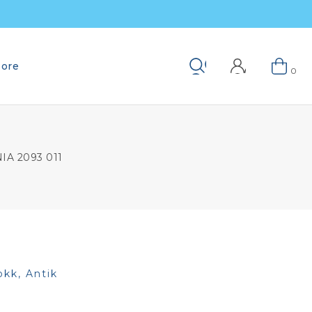
ore
Keresés
0
A 2093 011
okk, Antik