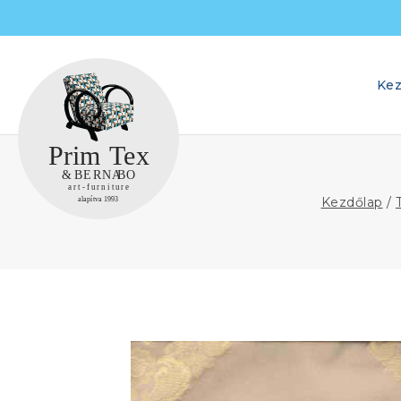
Skip
to
content
Kez
Kezdőlap
/