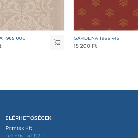
 1965 000
GARDENA 1966 415
t
15 200
Ft
ELÉRHETŐSÉGEK
Primtex Kft.
Tel: +36 1 41922 11