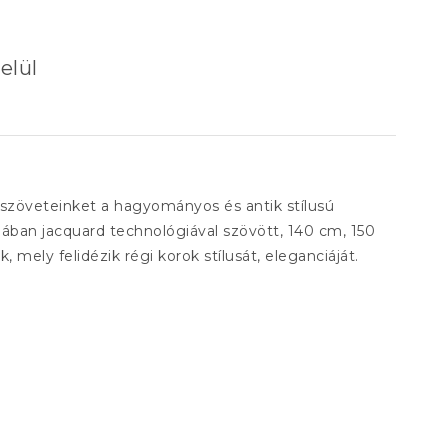
elül
rszöveteinket a hagyományos és antik stílusú
alában jacquard technológiával szövött, 140 cm, 150
mely felidézik régi korok stílusát, eleganciáját.