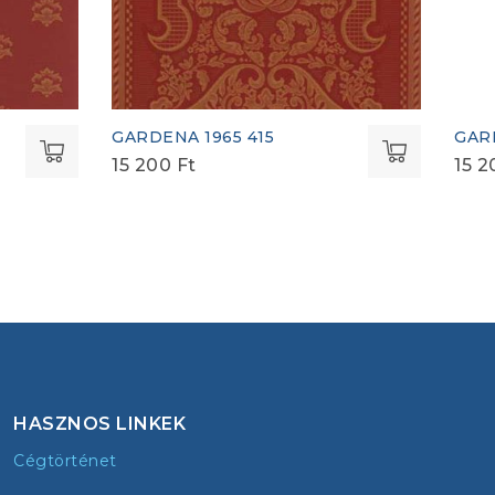
GARDENA 1965 415
GAR
15 200
Ft
15 
HASZNOS LINKEK
Cégtörténet