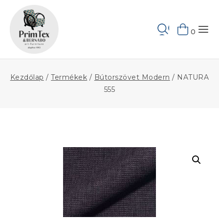
Skip
to
Keresés
content
0
Kezdőlap
/
Termékek
/
Bútorszövet Modern
/
NATURA
555