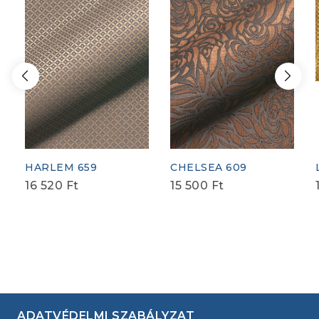
HARLEM 659
CHELSEA 609
16 520
Ft
15 500
Ft
ADATVÉDELMI SZABÁLYZAT