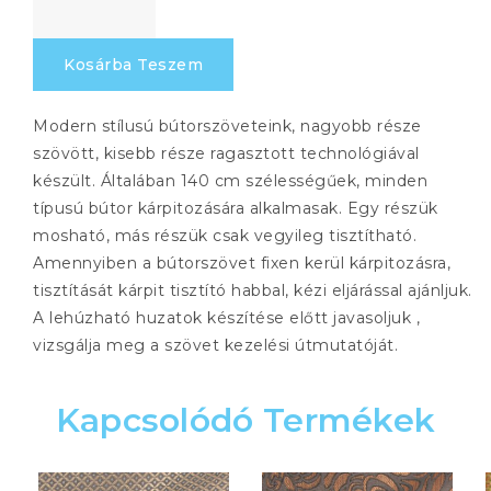
555
mennyiség
Kosárba Teszem
Modern stílusú bútorszöveteink, nagyobb része
szövött, kisebb része ragasztott technológiával
készült. Általában 140 cm szélességűek, minden
típusú bútor kárpitozására alkalmasak. Egy részük
mosható, más részük csak vegyileg tisztítható.
Amennyiben a bútorszövet fixen kerül kárpitozásra,
tisztítását kárpit tisztító habbal, kézi eljárással ajánljuk.
A lehúzható huzatok készítése előtt javasoljuk ,
vizsgálja meg a szövet kezelési útmutatóját.
Kapcsolódó Termékek