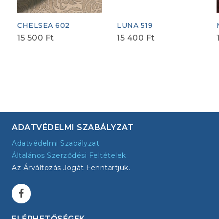
CHELSEA 602
LUNA 519
15 500
Ft
15 400
Ft
ADATVÉDELMI SZABÁLYZAT
Adatvédelmi Szabályzat
Általános Szerződési Feltételek
Az Árváltozás Jogát Fenntartjuk.
ELÉRHETŐSÉGEK