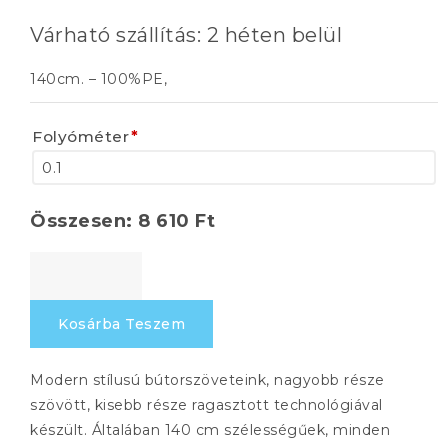
Várható szállítás: 2 héten belül
140cm. – 100%PE,
Folyóméter
*
Összesen:
8 610
Ft
MANZA
22
mennyiség
Kosárba Teszem
Modern stílusú bútorszöveteink, nagyobb része
szövött, kisebb része ragasztott technológiával
készült. Általában 140 cm szélességűek, minden