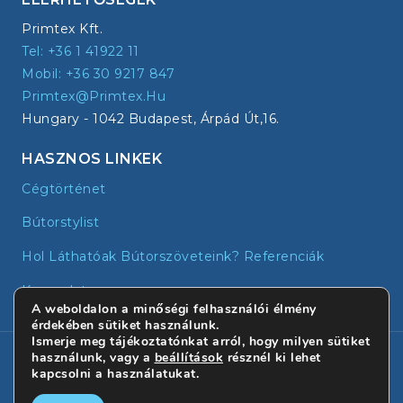
Primtex Kft.
Tel: +36 1 41922 11
Mobil: +36 30 9217 847
Primtex@primtex.hu
Hungary - 1042 Budapest, Árpád Út,16.
HASZNOS LINKEK
Cégtörténet
Bútorstylist
Hol Láthatóak Bútorszöveteink? Referenciák
Kapcsolat
A weboldalon a minőségi felhasználói élmény
érdekében sütiket használunk.
Ismerje meg tájékoztatónkat arról, hogy milyen sütiket
© 2026 - Primtex | Minden jog fenntartva!
használunk, vagy a
beállítások
résznél ki lehet
kapcsolni a használatukat.