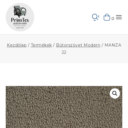
Skip
to
Keresés
content
0
Kezdőlap
/
Termékek
/
Bútorszövet Modern
/
MANZA
22