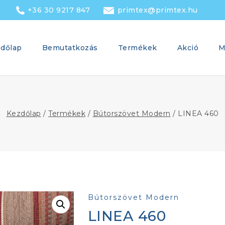
+36 30 9217 847
primtex@primtex.hu
dőlap
Bemutatkozás
Termékek
Akció
M
Kezdőlap
/
Termékek
/
Bútorszövet Modern
/
LINEA 460
Bútorszövet Modern
LINEA 460