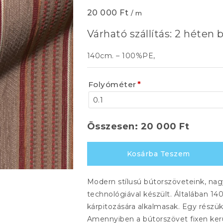
20 000
Ft
/ m
Várható szállítás: 2 héten b
140cm. – 100%PE,
Folyóméter
*
Összesen:
20 000
Ft
LINEA
Kosárba Teszem
460
mennyiség
Modern stílusú bútorszöveteink, nag
technológiával készült. Általában 1
kárpitozására alkalmasak. Egy részük
Amennyiben a bútorszövet fixen kerül k