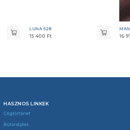
LUNA 528
MAN
15 400
Ft
16 
HASZNOS LINKEK
Cégtörténet
Bútorstylist