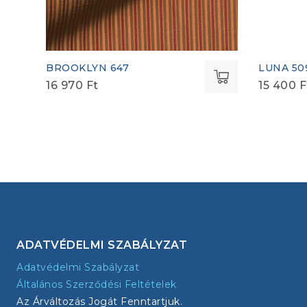
BROOKLYN 647
LUNA 50
16 970
Ft
15 400
F
ADATVÉDELMI SZABÁLYZAT
Adatvédelmi Szabályzat
Általános Szerződési Feltételek
Az Árváltozás Jogát Fenntartjuk.