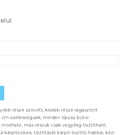
elül
yobb része szövött, kisebb része ragasztott
40 cm szélességűek, minden típusú bútor
 mosható, más részük csak vegyileg tisztítható.
árpitozásra, tisztítását kárpit tisztító habbal, kézi