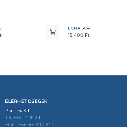
9
LUNA 504
t
15 400
Ft
ELÉRHETŐSÉGEK
Primtex Kft.
Tel: +36 1 41922 11
Mobil: +36 30 9217 847