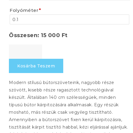
Folyóméter
*
Összesen:
15 000
Ft
LANCA
802
mennyiség
Kosárba Teszem
Modern stílusú bútorszöveteink, nagyobb része
szövött, kisebb része ragasztott technológiával
készült. Általában 140 cm szélességűek, minden
típusú bútor kárpitozására alkalmasak. Egy részük
mosható, más részük csak vegyileg tisztítható.
Amennyiben a bútorszövet fixen kerül kárpitozásra,
tisztítását kárpit tisztító habbal, kézi eljárással ajánljuk.