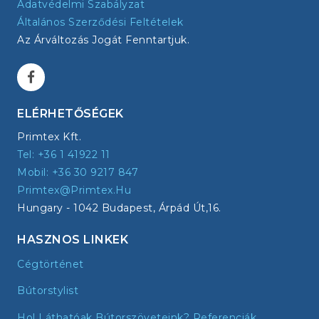
Adatvédelmi Szabályzat
Általános Szerződési Feltételek
Az Árváltozás Jogát Fenntartjuk.
ELÉRHETŐSÉGEK
Primtex Kft.
Tel: +36 1 41922 11
Mobil: +36 30 9217 847
Primtex@primtex.hu
Hungary - 1042 Budapest, Árpád Út,16.
HASZNOS LINKEK
Cégtörténet
Bútorstylist
Hol Láthatóak Bútorszöveteink? Referenciák