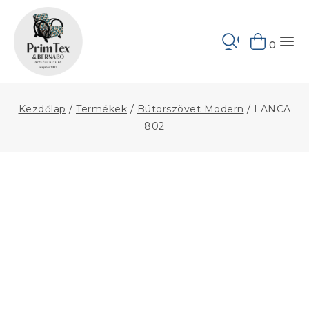
Skip
to
Keresés
content
0
Kezdőlap
/
Termékek
/
Bútorszövet Modern
/
LANCA
802