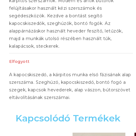
kárpitos szerszámok. Modern és antik bútorok
felújításakor használt kézi szerszámok és
segédeszközök. Kezdve a bontást segítő
kapocskiszedők, szeghúzók, bontó fogók. Az
alappárnázáskor használt heveder feszítő, letűzők,
majd a munkák utolsó részében használt tűk,
kalapácsok, steckerek.
Elfogyott
A kapocskiszedő, a kárpitos munka első fázisának alap
szerszáma. Szeghúzó, kapocskiszedő, bontó fogó a
szegek, kapcsok hevederek, alap vászon, bútorszövet
eltávolításának szerszámai.
Kapcsolódó Termékek