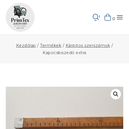
Skip
to
Keresés
content
0
Kezdőlap
/
Termékek
/
Kárpitos szerszámok
/
Kapocskiszedő extra