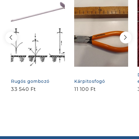
Rugós gombozó
Kárpitosfogó
33 540
Ft
11 100
Ft