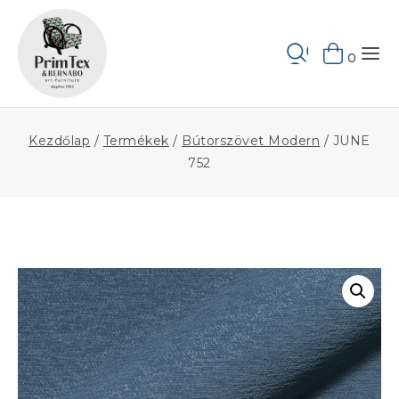
Skip
to
Keresés
content
0
Kezdőlap
/
Termékek
/
Bútorszövet Modern
/
JUNE
752