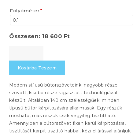
Folyóméter
*
Összesen:
18 600
Ft
JUNE
752
mennyiség
Kosárba Teszem
Modern stílusú bútorszöveteink, nagyobb része
szövött, kisebb része ragasztott technológiával
készült. Általában 140 cm szélességűek, minden
típusú bútor kárpitozására alkalmasak. Egy részük
mosható, más részük csak vegyileg tisztítható.
Amennyiben a bútorszövet fixen kerül kárpitozásra,
tisztítását kárpit tisztító habbal, kézi eljárással ajánljuk.