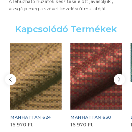
A lehúzható huzatok készítése előtt javasoljuk ,
vizsgálja meg a szövet kezelési útmutatóját.
Kapcsolódó Termékek
MANHATTAN 624
MANHATTAN 630
16 970
Ft
16 970
Ft