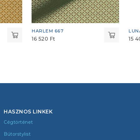
HARLEM 667
LUN
16 520
Ft
15 
HASZNOS LINKEK
Cégtörténet
Bútorstylist