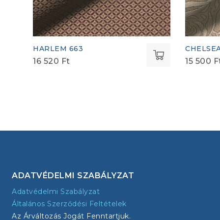
HARLEM 663
CHELSEA
16 520
Ft
15 500
F
ADATVÉDELMI SZABÁLYZAT
Adatvédelmi Szabályzat
Általános Szerződési Feltételek
Az Árváltozás Jogát Fenntartjuk.