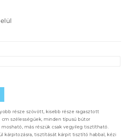
elül
yobb része szövött, kisebb része ragasztott
40 cm szélességűek, minden típusú bútor
 mosható, más részük csak vegyileg tisztítható.
árpitozásra, tisztítását kárpit tisztító habbal, kézi