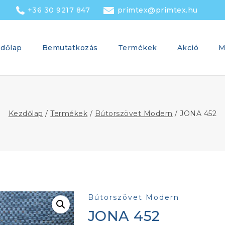
+36 30 9217 847
primtex@primtex.hu
dőlap
Bemutatkozás
Termékek
Akció
M
Kezdőlap
/
Termékek
/
Bútorszövet Modern
/
JONA 452
Bútorszövet Modern
JONA 452