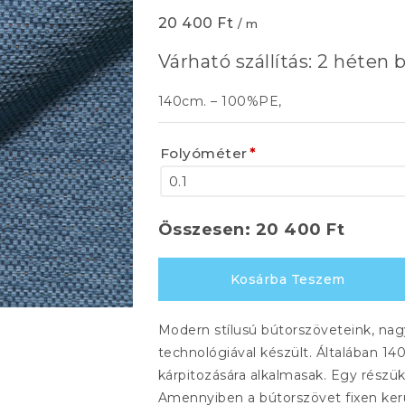
20 400
Ft
/ m
Várható szállítás: 2 héten b
140cm. – 100%PE,
Folyóméter
*
Összesen:
20 400
Ft
JONA
Kosárba Teszem
452
mennyiség
Modern stílusú bútorszöveteink, nag
technológiával készült. Általában 1
kárpitozására alkalmasak. Egy részük
Amennyiben a bútorszövet fixen kerül k