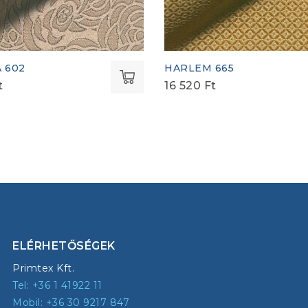
 602
HARLEM 665
t
16 520
Ft
ELÉRHETŐSÉGEK
Primtex Kft.
Tel: +36 1 41922 11
Mobil: +36 30 9217 847