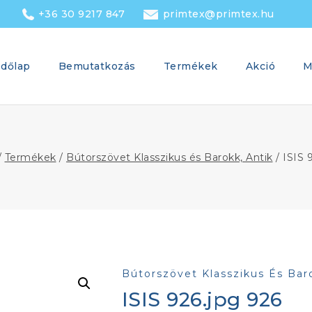
+36 30 9217 847
primtex@primtex.hu
dőlap
Bemutatkozás
Termékek
Akció
M
/
Termékek
/
Bútorszövet Klasszikus és Barokk, Antik
/
ISIS 
Bútorszövet Klasszikus És Bar
ISIS 926.jpg 926