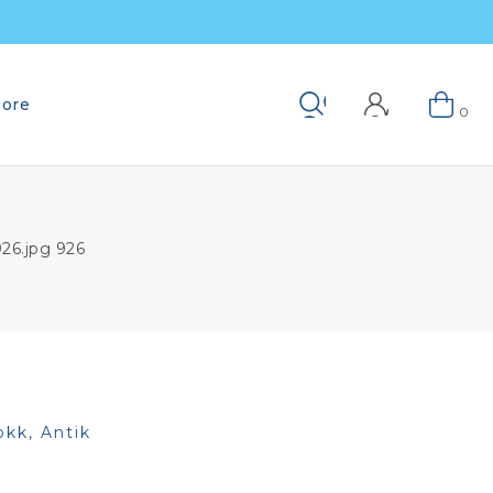
ore
Keresés
0
926.jpg 926
okk, Antik