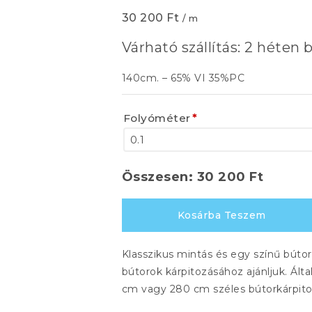
30 200
Ft
/ m
Várható szállítás: 2 héten b
140cm. – 65% VI 35%PC
Folyóméter
*
Összesen:
30 200
Ft
ISIS
Kosárba Teszem
926.jpg
926
Klasszikus mintás és egy színű búto
mennyiség
bútorok kárpitozásához ajánljuk. Ált
cm vagy 280 cm széles bútorkárpitok, 