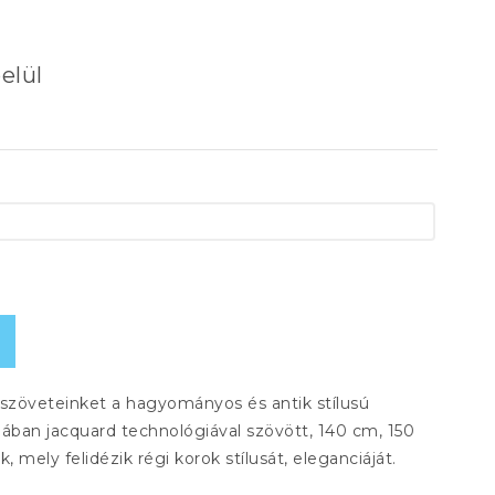
elül
rszöveteinket a hagyományos és antik stílusú
alában jacquard technológiával szövött, 140 cm, 150
mely felidézik régi korok stílusát, eleganciáját.