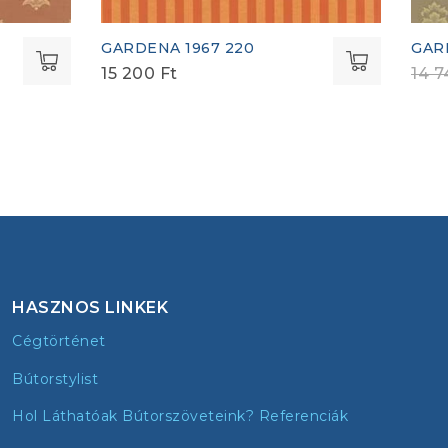
GARDENA 1967 220
GAR
15 200
Ft
14 
HASZNOS LINKEK
Cégtörténet
Bútorstylist
Hol Láthatóak Bútorszöveteink? Referenciák