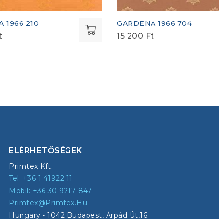
 1966 210
GARDENA 1966 704
t
15 200
Ft
ELÉRHETŐSÉGEK
Primtex Kft.
Tel: +36 1 41922 11
Mobil: +36 30 9217 847
Primtex@primtex.hu
Hungary - 1042 Budapest, Árpád Út,16.