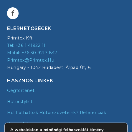
ELÉRHETŐSÉGEK
Primtex Kft.
Tel: +36 1 41922 11
Mobil: +36 30 9217 847
Primtex@primtex.hu
Hungary - 1042 Budapest, Árpád Út,16.
HASZNOS LINKEK
Cégtörténet
Bútorstylist
Hol Láthatóak Bútorszöveteink? Referenciák
Kapcsolat
A weboldalon a minőségi felhasználói élmény