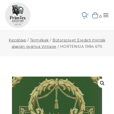
Skip
to
Keresés
content
0
Kezdőlap
/
Termékek
/
Bútorszövet Eredeti minták
alapján gyártva Vintage
/
HORTENSIA 1984 670