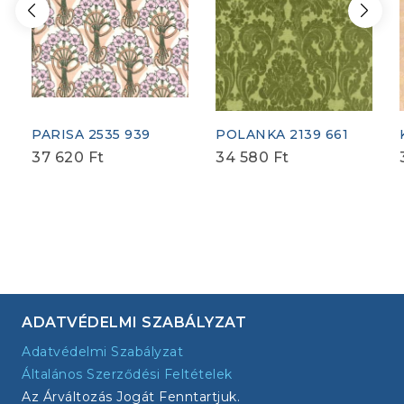
PARISA 2535 939
POLANKA 2139 661
37 620
Ft
34 580
Ft
ADATVÉDELMI SZABÁLYZAT
Adatvédelmi Szabályzat
Általános Szerződési Feltételek
Az Árváltozás Jogát Fenntartjuk.