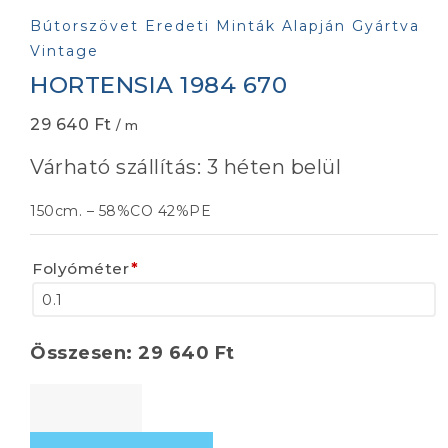
Bútorszövet Eredeti Minták Alapján Gyártva
Vintage
HORTENSIA 1984 670
29 640
Ft
/ m
Várható szállítás: 3 héten belül
150cm. – 58%CO 42%PE
Folyóméter
*
Összesen:
29 640
Ft
HORTENSIA
1984
670