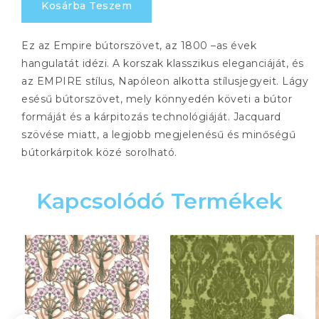
Kosárba Teszem
mennyiség
Ez az Empire bútorszövet, az 1800 –as évek
hangulatát idézi. A korszak klasszikus eleganciáját, és
az EMPIRE stílus, Napóleon alkotta stílusjegyeit. Lágy
esésű bútorszövet, mely könnyedén követi a bútor
formáját és a kárpitozás technológiáját. Jacquard
szövése miatt, a legjobb megjelenésű és minőségű
bútorkárpitok közé sorolható.
Kapcsolódó Termékek