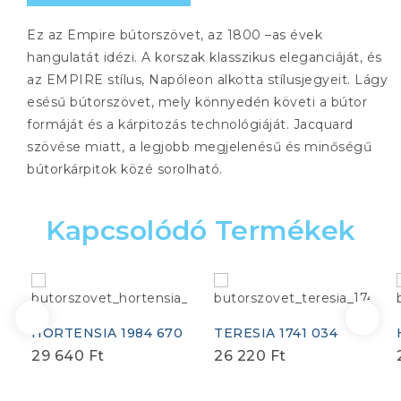
Ez az Empire bútorszövet, az 1800 –as évek
hangulatát idézi. A korszak klasszikus eleganciáját, és
az EMPIRE stílus, Napóleon alkotta stílusjegyeit. Lágy
esésű bútorszövet, mely könnyedén követi a bútor
formáját és a kárpitozás technológiáját. Jacquard
szövése miatt, a legjobb megjelenésű és minőségű
bútorkárpitok közé sorolható.
Kapcsolódó Termékek
HORTENSIA 1984 670
TERESIA 1741 034
29 640
Ft
26 220
Ft