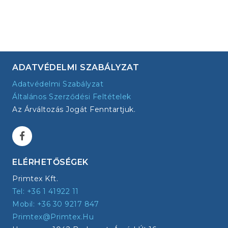
ADATVÉDELMI SZABÁLYZAT
Adatvédelmi Szabályzat
Általános Szerződési Feltételek
Az Árváltozás Jogát Fenntartjuk.
ELÉRHETŐSÉGEK
Primtex Kft.
Tel: +36 1 41922 11
Mobil: +36 30 9217 847
Primtex@primtex.hu