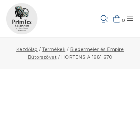
Skip
to
Keresés
content
0
Kezdőlap
/
Termékek
/
Biedermeier és Empire
Bútorszövet
/
HORTENSIA 1981 670