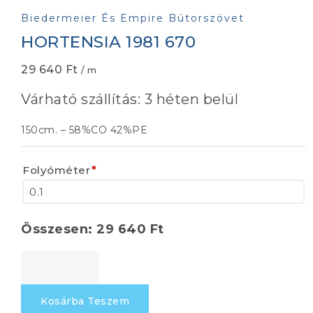
Biedermeier És Empire Bútorszövet
HORTENSIA 1981 670
29 640
Ft
/ m
Várható szállítás: 3 héten belül
150cm. – 58%CO 42%PE
Folyóméter
*
Összesen:
29 640
Ft
HORTENSIA
1981
670
Kosárba Teszem
mennyiség