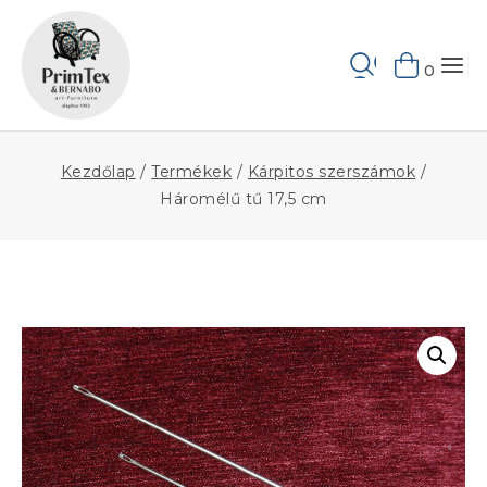
Skip
to
Keresés
content
0
Kezdőlap
/
Termékek
/
Kárpitos szerszámok
/
Háromélű tű 17,5 cm