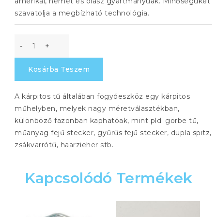
amerikai, német és olasz gyártmányúak. Minőségüket
szavatolja a megbízható technológia.
Háromélű
tű
Kosárba Teszem
17,5
cm
A kárpitos tű általában fogyóeszköz egy kárpitos
műhelyben, melyek nagy méretválasztékban,
mennyiség
különböző fazonban kaphatóak, mint pld. görbe tű,
műanyag fejű stecker, gyűrűs fejű stecker, dupla spitz,
zsákvarrótű, haarzieher stb.
Kapcsolódó Termékek