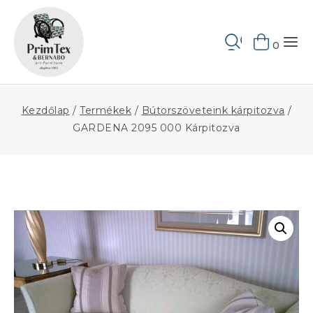
Skip
to
Keresés
content
0
Kezdőlap
/
Termékek
/
Bútorszöveteink kárpitozva
/
GARDENA 2095 000 Kárpitozva