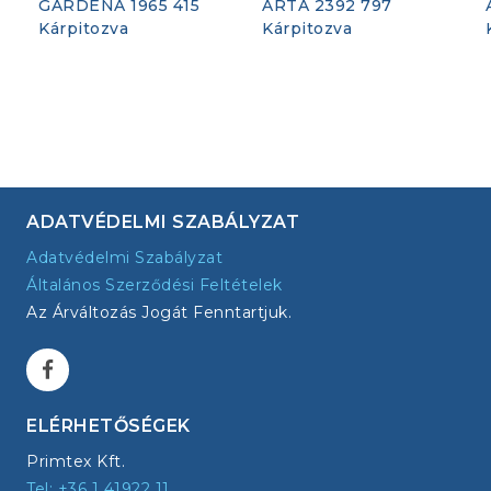
GARDENA 1965 415
ARTA 2392 797
Kárpitozva
Kárpitozva
ADATVÉDELMI SZABÁLYZAT
Adatvédelmi Szabályzat
Általános Szerződési Feltételek
Az Árváltozás Jogát Fenntartjuk.
ELÉRHETŐSÉGEK
Primtex Kft.
Tel: +36 1 41922 11