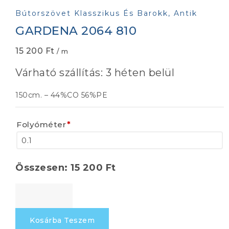
Bútorszövet Klasszikus És Barokk, Antik
GARDENA 2064 810
15 200
Ft
/ m
Várható szállítás: 3 héten belül
150cm. – 44%CO 56%PE
Folyóméter
*
Összesen:
15 200
Ft
GARDENA
2064
810
Kosárba Teszem
mennyiség