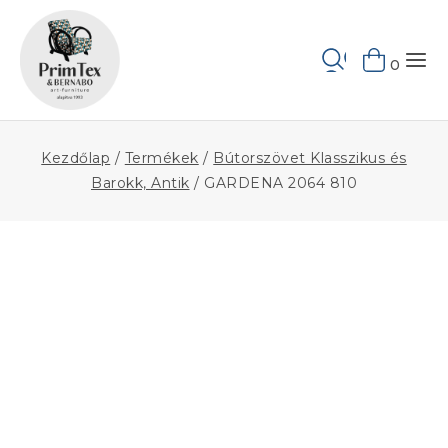
Skip
to
Keresés
content
0
Kezdőlap
/
Termékek
/
Bútorszövet Klasszikus és
Barokk, Antik
/
GARDENA 2064 810