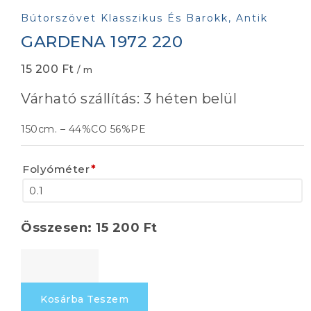
Bútorszövet Klasszikus És Barokk, Antik
GARDENA 1972 220
15 200
Ft
/ m
Várható szállítás: 3 héten belül
150cm. – 44%CO 56%PE
Folyóméter
*
Összesen:
15 200
Ft
GARDENA
1972
220
Kosárba Teszem
mennyiség