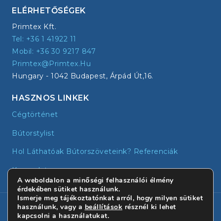
ELÉRHETŐSÉGEK
Primtex Kft.
Tel: +36 1 41922 11
Mobil: +36 30 9217 847
Primtex@primtex.hu
Hungary - 1042 Budapest, Árpád Út,16.
HASZNOS LINKEK
Cégtörténet
Bútorstylist
Hol Láthatóak Bútorszöveteink? Referenciák
Kapcsolat
A weboldalon a minőségi felhasználói élmény
érdekében sütiket használunk.
Ismerje meg tájékoztatónkat arról, hogy milyen sütiket
© 2026 - Primtex | Minden jog fenntartva!
használunk, vagy a
beállítások
résznél ki lehet
kapcsolni a használatukat.