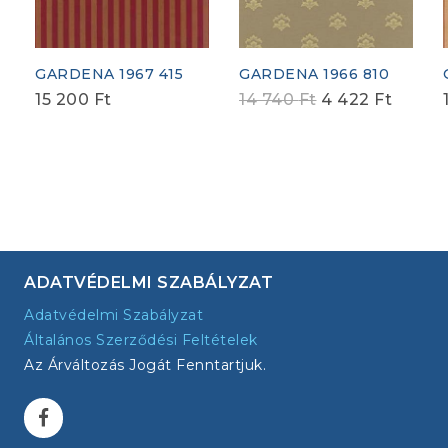
GARDENA 1967 415
GARDENA 1966 810
Original
Curren
15 200
Ft
14 740
Ft
4 422
Ft
price
price
was:
is:
14
4
740 Ft.
422 Ft
ADATVÉDELMI SZABÁLYZAT
Adatvédelmi Szabályzat
Általános Szerződési Feltételek
Az Árváltozás Jogát Fenntartjuk.