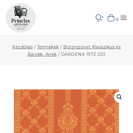
Skip
to
Keresés
content
0
Kezdőlap
/
Termékek
/
Bútorszövet Klasszikus és
Barokk, Antik
/
GARDENA 1972 220