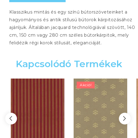
Klasszikus mintás és egy színű bútorszöveteinket a
hagyományos és antik stílusú bútorok kárpitozásához
ajánljuk. Általában jacquard technológiával szövött, 140
cm, 150 cm vagy 280 cm széles bútorkárpitok, mely
felidézik régi korok stílusát, eleganciáját.
Kapcsolódó Termékek
Akció!