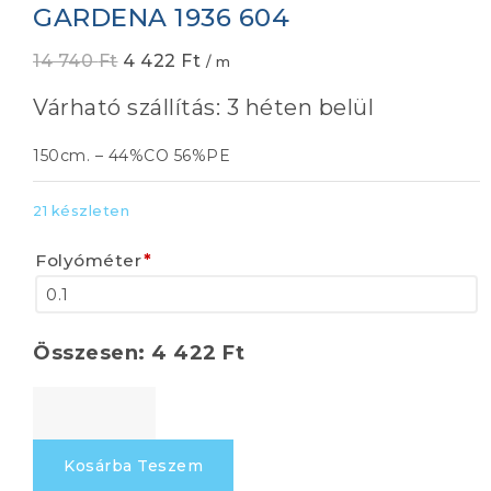
GARDENA 1936 604
Original
Current
14 740
Ft
4 422
Ft
/ m
price
price
Várható szállítás: 3 héten belül
was:
is:
14
4
150cm. – 44%CO 56%PE
740 Ft.
422 Ft.
21 készleten
Folyóméter
*
Összesen:
4 422
Ft
GARDENA
1936
604
Kosárba Teszem
mennyiség