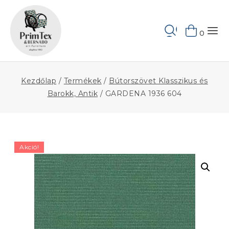
Skip
to
Keresés
content
0
Kezdőlap
/
Termékek
/
Bútorszövet Klasszikus és
Barokk, Antik
/
GARDENA 1936 604
Akció!