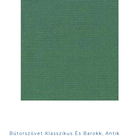
Bútorszövet Klasszikus És Barokk, Antik