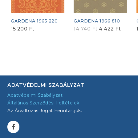
GARDENA 1965 220
GARDENA 1966 810
Original
Curren
15 200
Ft
14 740
Ft
4 422
Ft
price
price
was:
is:
14
4
740 Ft.
422 Ft
ADATVÉDELMI SZABÁLYZAT
Adatvédelmi Szabályzat
Általános Szerződési Feltételek
Az Árváltozás Jogát Fenntartjuk.