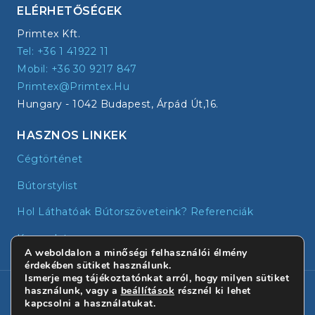
ELÉRHETŐSÉGEK
Primtex Kft.
Tel: +36 1 41922 11
Mobil: +36 30 9217 847
Primtex@primtex.hu
Hungary - 1042 Budapest, Árpád Út,16.
HASZNOS LINKEK
Cégtörténet
Bútorstylist
Hol Láthatóak Bútorszöveteink? Referenciák
Kapcsolat
A weboldalon a minőségi felhasználói élmény
érdekében sütiket használunk.
Ismerje meg tájékoztatónkat arról, hogy milyen sütiket
© 2026 - Primtex | Minden jog fenntartva!
használunk, vagy a
beállítások
résznél ki lehet
kapcsolni a használatukat.