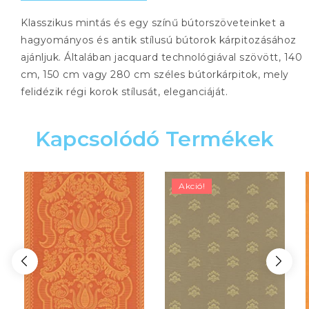
Klasszikus mintás és egy színű bútorszöveteinket a
hagyományos és antik stílusú bútorok kárpitozásához
ajánljuk. Általában jacquard technológiával szövött, 140
cm, 150 cm vagy 280 cm széles bútorkárpitok, mely
felidézik régi korok stílusát, eleganciáját.
Kapcsolódó Termékek
Akció!