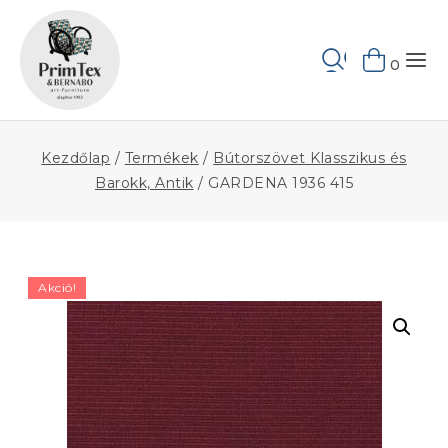
Skip
to
Keresés
content
0
Kezdőlap
/
Termékek
/
Bútorszövet Klasszikus és
Barokk, Antik
/
GARDENA 1936 415
Akció!