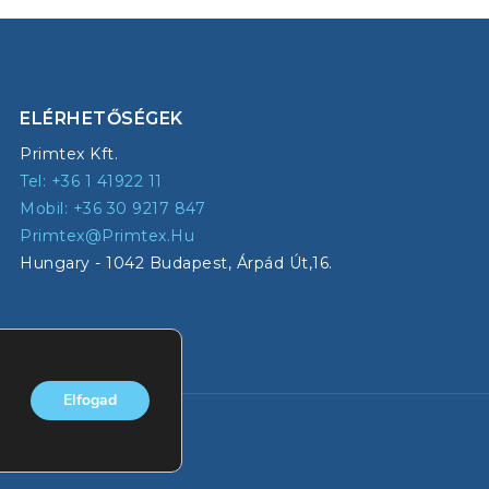
ELÉRHETŐSÉGEK
Primtex Kft.
Tel: +36 1 41922 11
Mobil: +36 30 9217 847
Primtex@primtex.hu
Hungary - 1042 Budapest, Árpád Út,16.
Elfogad