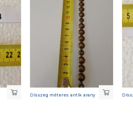
Dísszeg méteres antik arany
Díss