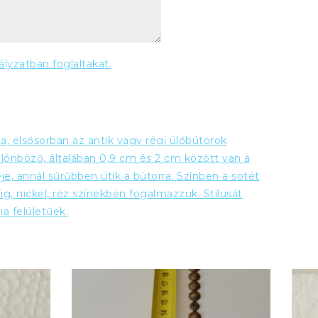
ályzatban foglaltakat.
 elsősorban az antik vagy régi ülőbútorok
ülönböző, általában 0,9 cm és 2 cm között van a
je, annál sűrűbben ütik a bútorra. Színben a sötét
ig, nickel, réz színekben fogalmazzuk. Stílusát
ma felületűek.