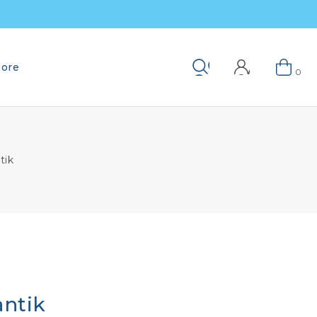
ore
Keresés
0
tik
antik