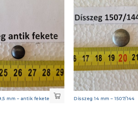
9,5 mm – antik fekete
Dísszeg 14 mm – 1507/144