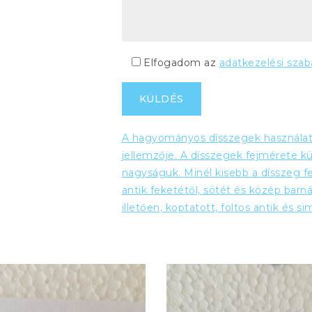
Elfogadom az
adatkezelési szab
A hagyományos dísszegek használata,
jellemzője. A dísszegek fejmérete k
nagyságuk. Minél kisebb a dísszeg fe
antik feketétől, sötét és közép barná
illetően, koptatott, foltos antik és si