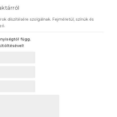
aktárról
k díszítésére szolgálnak. Fejméretül, színük és
ző.
nnyiségtől függ.
kitöltésével!