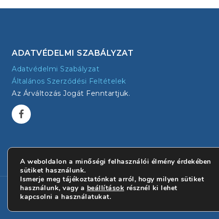
ADATVÉDELMI SZABÁLYZAT
Adatvédelmi Szabályzat
Általános Szerződési Feltételek
Az Árváltozás Jogát Fenntartjuk.
A weboldalon a minőségi felhasználói élmény érdekében
sütiket használunk.
Ismerje meg tájékoztatónkat arról, hogy milyen sütiket
használunk, vagy a
beállítások
résznél ki lehet
kapcsolni a használatukat.
© 2026 - Primtex | Minden jog fenntartva!