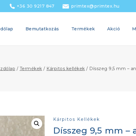
+36 30 9217 847
primtex@primtex.hu
dőlap
Bemutatkozás
Termékek
Akció
M
zdőlap
/
Termékek
/
Kárpitos kellékek
/
Dísszeg 9,5 mm – an
Kárpitos Kellékek
Dísszeg 9,5 mm – 