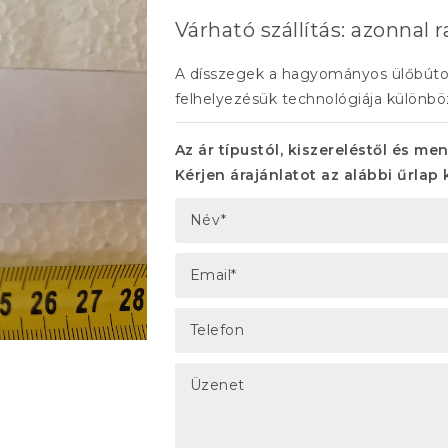
Várható szállítás: azonnal r
A dísszegek a hagyományos ülőbútoro
felhelyezésük technológiája különbö
Az ár típustól, kiszereléstől és me
Kérjen árajánlatot az alábbi űrlap 