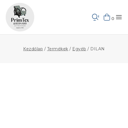
Skip
to
Keresés
content
0
Kezdőlap
/
Termékek
/
Egyéb
/
DILAN