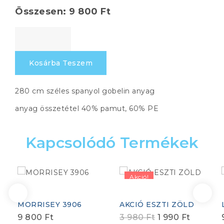
Összesen:
9 800
Ft
DILAN
mennyiség
Kosárba Teszem
280 cm széles spanyol gobelin anyag
anyag összetétel 40% pamut, 60% PE
Kapcsolódó Termékek
Akció!
MORRISEY 3906
AKCIÓ ESZTI ZÖLD
Original
Current
9 800
Ft
3 980
Ft
1 990
Ft