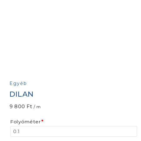
Egyéb
DILAN
9 800
Ft
/ m
Folyóméter
*