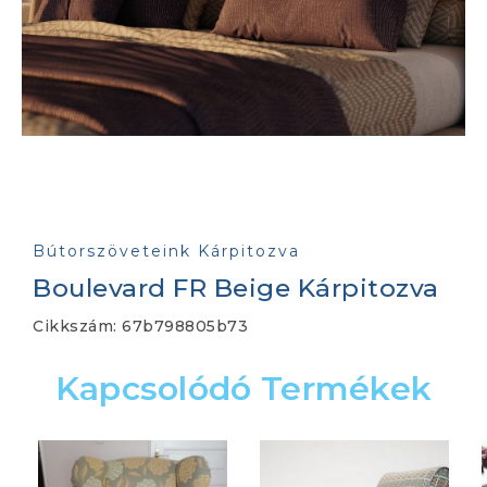
Bútorszöveteink Kárpitozva
Boulevard FR Beige Kárpitozva
Cikkszám:
67b798805b73
Kapcsolódó Termékek