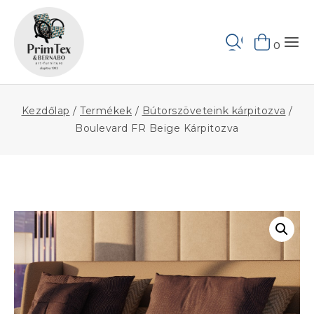
Skip
to
Keresés
content
0
Kezdőlap
/
Termékek
/
Bútorszöveteink kárpitozva
/
Boulevard FR Beige Kárpitozva