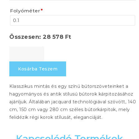
Folyóméter
*
Összesen:
28 578
Ft
BELVEDERE
562
mennyiség
Kosárba Teszem
Klasszikus mintás és egy színű bútorszöveteinket a
hagyományos és antik stílusú bútorok kárpitozásához
ajánljuk. Általában jacquard technológiával szövött, 140
cm, 150 cm vagy 280 cm széles bútorkárpitok, mely
felidézik régi korok stílusát, eleganciáját.
Kapcsolódó Termékek