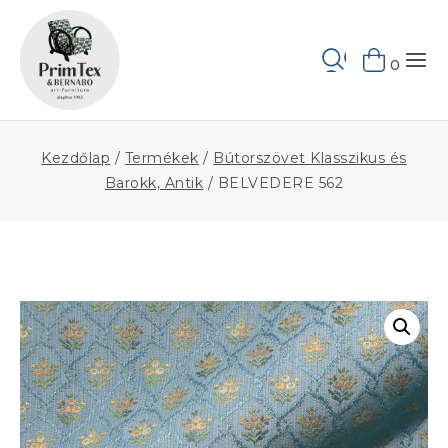
Skip
to
Keresés
content
0
Kezdőlap
/
Termékek
/
Bútorszövet Klasszikus és
Barokk, Antik
/
BELVEDERE 562