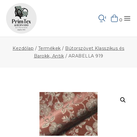
Skip
to
Keresés
content
0
Kezdőlap
/
Termékek
/
Bútorszövet Klasszikus és
Barokk, Antik
/
ARABELLA 919