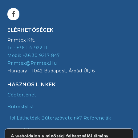
ELÉRHETŐSÉGEK
Primtex Kft.
Tel: +36 1 41922 11
Mobil: +36 30 9217 847
Primtex@primtex.hu
Hungary - 1042 Budapest, Árpád Út,16.
HASZNOS LINKEK
Cégtörténet
Bútorstylist
Hol Láthatóak Bútorszöveteink? Referenciák
Kapcsolat
A weboldalon a minőségi felhasználói élmény