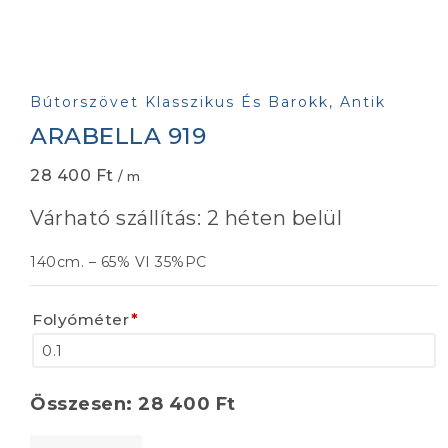
Bútorszövet Klasszikus És Barokk, Antik
ARABELLA 919
28 400
Ft
/ m
Várható szállítás: 2 héten belül
140cm. – 65% VI 35%PC
Folyóméter
*
Összesen:
28 400
Ft
ARABELLA