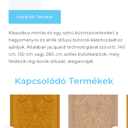
919
mennyiség
Kosárba Teszem
Klasszikus mintás és egy színű bútorszöveteinket a
hagyományos és antik stílusú bútorok kárpitozásához
ajánljuk. Általában jacquard technológiával szövött, 140
cm, 150 cm vagy 280 cm széles bútorkárpitok, mely
felidézik régi korok stílusát, eleganciáját.
Kapcsolódó Termékek