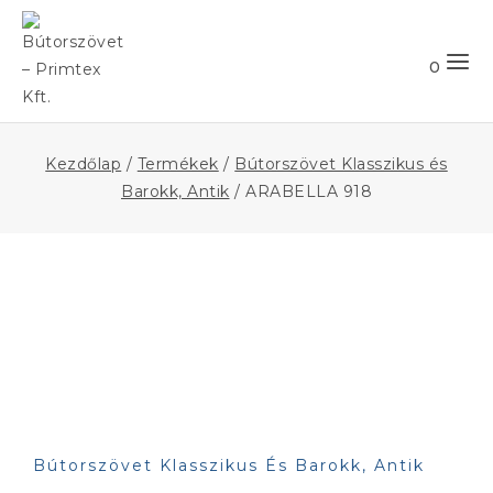
Skip
to
Keresés
0
content
Kezdőlap
/
Termékek
/
Bútorszövet Klasszikus és
Barokk, Antik
/
ARABELLA 918
Bútorszövet Klasszikus És Barokk, Antik