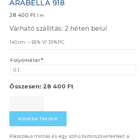
ARABELLA 918
28 400
Ft
/ m
Várható szállítás: 2 héten belül
140cm. – 65% VI 35%PC
Folyóméter
*
Összesen:
28 400
Ft
ARABELLA
918
mennyiség
Kosárba Teszem
Klasszikus mintás és egy színű bútorszöveteinket a