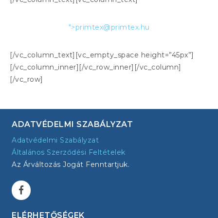
">
primtex@primtex.hu
[/vc_column_text][vc_empty_space height=”45px”]
[/vc_column_inner][/vc_row_inner][/vc_column]
[/vc_row]
ADATVÉDELMI SZABÁLYZAT
Adatvédelmi Szabályzat
Általános Szerződési Feltételek
Az Árváltozás Jogát Fenntartjuk.
ELÉRHETŐSÉGEK