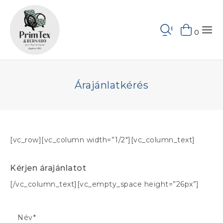
Skip
to
Keresés
content
0
Árajánlatkérés
[vc_row][vc_column width=”1/2″][vc_column_text]
Kérjen árajánlatot
[/vc_column_text][vc_empty_space height=”26px”]