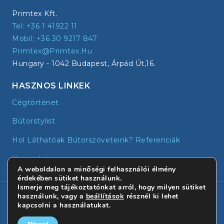
Primtex Kft.
Tel: +36 1 41922 11
Mobil: +36 30 9217 847
Primtex@primtex.hu
Hungary - 1042 Budapest, Árpád Út,16.
HASZNOS LINKEK
Cégtörténet
Bútorstylist
Hol Láthatóak Bútorszöveteink? Referenciák
Kapcsolat
A weboldalon a minőségi felhasználói élmény
érdekében sütiket használunk.
Ismerje meg tájékoztatónkat arról, hogy milyen sütiket
© 2026 - Primtex | Minden jog fenntartva!
használunk, vagy a
beállítások
résznél ki lehet
kapcsolni a használatukat.