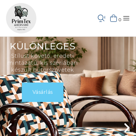
Keresés
0
KÜLÖNLEGES
Stílust követő, eredeti
mintázatú, kis szériában
készült bútorszövetek
Vásárlás