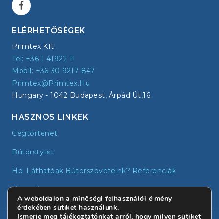
ELÉRHETŐSÉGEK
Primtex Kft.
Tel: +36 1 41922 11
Mobil: +36 30 9217 847
Primtex@primtex.hu
Hungary - 1042 Budapest, Árpád Út,16.
HASZNOS LINKEK
Cégtörténet
Bútorstylist
Hol Láthatóak Bútorszöveteink? Referenciák
Kapcsolat
A weboldalon a minőségi felhasználói élmény
érdekében sütiket használunk.
Ismerje meg tájékoztatónkat arról, hogy milyen sütiket