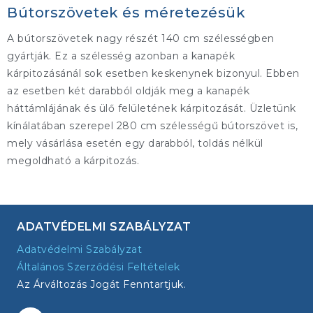
Bútorszövetek és méretezésük
A bútorszövetek nagy részét 140 cm szélességben
gyártják. Ez a szélesség azonban a kanapék
kárpitozásánál sok esetben keskenynek bizonyul. Ebben
az esetben két darabból oldják meg a kanapék
háttámlájának és ülő felületének kárpitozását. Üzletünk
kínálatában szerepel 280 cm szélességű bútorszövet is,
mely vásárlása esetén egy darabból, toldás nélkül
megoldható a kárpitozás.
ADATVÉDELMI SZABÁLYZAT
Adatvédelmi Szabályzat
Általános Szerződési Feltételek
Az Árváltozás Jogát Fenntartjuk.