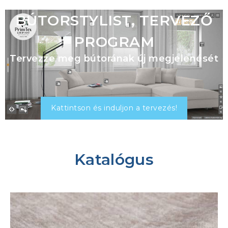
BÚTORSTYLIST, TERVEZŐ
PROGRAM
Tervezze meg bútorának új megjelenését
Kattintson és induljon a tervezés!
Katalógus