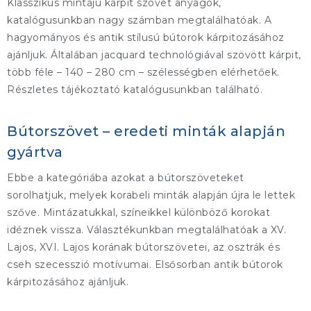
Klasszikus mintájú kárpit szövet anyagok,
katalógusunkban nagy számban megtalálhatóak. A
hagyományos és antik stílusú bútorok kárpitozásához
ajánljuk. Általában jacquard technológiával szövött kárpit,
több féle – 140 – 280 cm – szélességben elérhetőek.
Részletes tájékoztató katalógusunkban található.
Bútorszövet – eredeti minták alapján
gyártva
Ebbe a kategóriába azokat a bútorszöveteket
sorolhatjuk, melyek korabeli minták alapján újra le lettek
szőve. Mintázatukkal, színeikkel különböző korokat
idéznek vissza. Választékunkban megtalálhatóak a XV.
Lajos, XVI. Lajos korának bútorszövetei, az osztrák és
cseh szecesszió motívumai. Elsősorban antik bútorok
kárpitozásához ajánljuk.