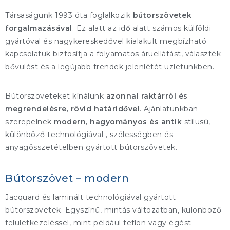
Társaságunk 1993 óta foglalkozik
bútorszövetek
forgalmazásával
. Ez alatt az idő alatt számos külföldi
gyártóval és nagykereskedővel kialakult megbízható
kapcsolatuk biztosítja a folyamatos áruellátást, választék
bővülést és a legújabb trendek jelenlétét üzletünkben.
Bútorszöveteket kínálunk
azonnal raktárról és
megrendelésre, rövid határidővel
. Ajánlatunkban
szerepelnek
modern, hagyományos és antik
stílusú,
különböző technológiával , szélességben és
anyagösszetételben gyártott bútorszövetek.
Bútorszövet – modern
Jacquard és laminált technológiával gyártott
bútorszövetek. Egyszínű, mintás változatban, különböző
felületkezeléssel, mint például teflon vagy égést